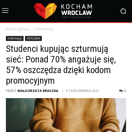
Strona główna
Informacje
Informacje
REKLAMA
Studenci kupując szturmują
sieć: Ponad 70% angażuje się,
57% oszczędza dzięki kodom
promocyjnym
PRZEZ
MAŁGORZATA BRASZKA
9 PAŹDZIERNIKA 2023
0