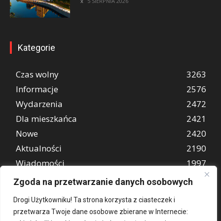
5 SIERPNIA 2026
Kategorie
Czas wolny
3263
Informacje
2576
Wydarzenia
2472
Dla mieszkańca
2421
Nowe
2420
Aktualności
2190
Wiadomości
1997
REKLAMA
849
Zgoda na przetwarzanie danych osobowych
Atrakcje turystyczne
670
Drogi Użytkowniku! Ta strona korzysta z ciasteczek i
przetwarza Twoje dane osobowe zbierane w Internecie: