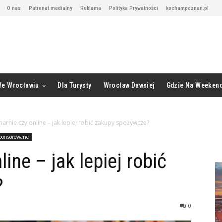
O nas
Patronat medialny
Reklama
Polityka Prywatności
kochampoznan.pl
We Wrocławiu
Dla Turysty
Wrocław Dawniej
Gdzie Na Weeken
narnie czy online – jak lepiej robić zakupy spożywcze?
ponsorowane
ine – jak lepiej robić
?
0