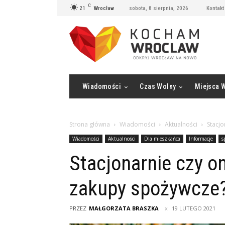
C
21
Wrocław
sobota, 8 sierpnia, 2026
Kontakt
Wiadomości
Czas Wolny
Miejsca 
Strona główna
Wiadomości
Aktualności
Stacjo
Wiadomości
Aktualności
Dla mieszkańca
Informacje
s
Stacjonarnie czy onl
zakupy spożywcze
PRZEZ
MAŁGORZATA BRASZKA
19 LUTEGO 2021