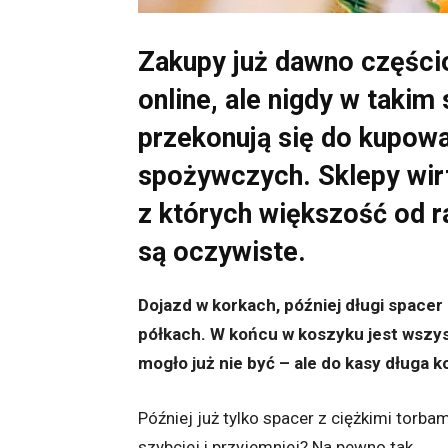
Zakupy już dawno częścio
online, ale nigdy w takim 
przekonują się do kupow
spożywczych. Sklepy wirt
z których większość od r
są oczywiste.
Dojazd w korkach, później długi spacer
półkach. W końcu w koszyku jest wszys
mogło już nie być – ale do kasy długa ko
Później już tylko spacer z ciężkimi torba
szybciej i przyjemniej? Na pewno tak.