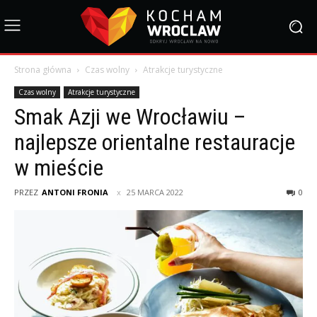
Strona główna
Czas wolny
Atrakcje turystyczne
Czas wolny
Atrakcje turystyczne
Smak Azji we Wrocławiu –
najlepsze orientalne restauracje
w mieście
PRZEZ
ANTONI FRONIA
25 MARCA 2022
0