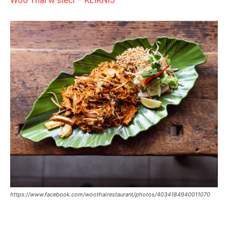
Woo Thai w sieci – KLIKNIJ
https://www.facebook.com/woothairestaurant/photos/4034184940011070