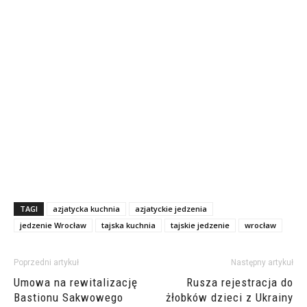
TAGI
azjatycka kuchnia
azjatyckie jedzenia
jedzenie Wrocław
tajska kuchnia
tajskie jedzenie
wrocław
Poprzedni artykuł
Następny artykuł
Umowa na rewitalizację
Rusza rejestracja do
Bastionu Sakwowego
żłobków dzieci z Ukrainy