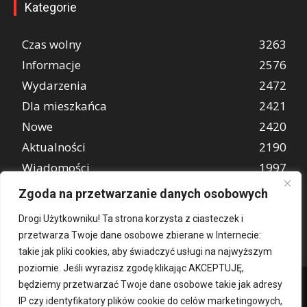
Kategorie
Czas wolny
3263
Informacje
2576
Wydarzenia
2472
Dla mieszkańca
2421
Nowe
2420
Aktualności
2190
Wiadomości
1997
REKLAMA
849
Zgoda na przetwarzanie danych osobowych
Atrakcje turystyczne
670
Drogi Użytkowniku! Ta strona korzysta z ciasteczek i
przetwarza Twoje dane osobowe zbierane w Internecie:
takie jak pliki cookies, aby świadczyć usługi na najwyższym
poziomie. Jeśli wyrazisz zgodę klikając AKCEPTUJĘ,
będziemy przetwarzać Twoje dane osobowe takie jak adresy
IP czy identyfikatory plików cookie do celów marketingowych,