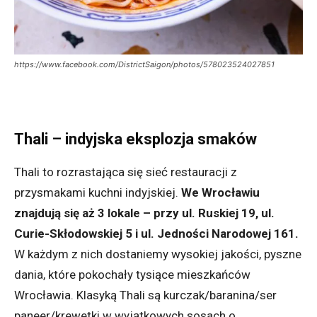
https://www.facebook.com/DistrictSaigon/photos/578023524027851
Thali – indyjska eksplozja smaków
Thali to rozrastająca się sieć restauracji z
przysmakami kuchni indyjskiej.
We Wrocławiu
znajdują się aż 3 lokale – przy ul. Ruskiej 19, ul.
Curie-Skłodowskiej 5 i ul. Jedności Narodowej 161.
W każdym z nich dostaniemy wysokiej jakości, pyszne
dania, które pokochały tysiące mieszkańców
Wrocławia. Klasyką Thali są kurczak/baranina/ser
paneer/krewetki w wyjątkowych sosach o