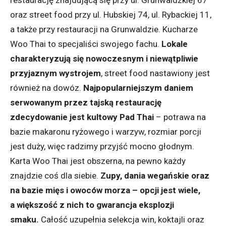
restaurację znajdującą się przy ul. Grunwaldzkiej 67
oraz street food przy ul. Hubskiej 74, ul. Rybackiej 11,
a także przy restauracji na Grunwaldzie. Kucharze
Woo Thai to specjaliści swojego fachu.
Lokale
charakteryzują się nowoczesnym i niewątpliwie
przyjaznym wystrojem
, street food nastawiony jest
również na dowóz.
Najpopularniejszym daniem
serwowanym przez tajską restaurację
zdecydowanie jest kultowy Pad Thai
– potrawa na
bazie makaronu ryżowego i warzyw, rozmiar porcji
jest duży, więc radzimy przyjść mocno głodnym.
Karta Woo Thai jest obszerna, na pewno każdy
znajdzie coś dla siebie.
Zupy, dania wegańskie oraz
na bazie mięs i owoców morza – opcji jest wiele,
a większość z nich to gwarancja eksplozji
smaku.
Całość uzupełnia selekcja win, koktajli oraz