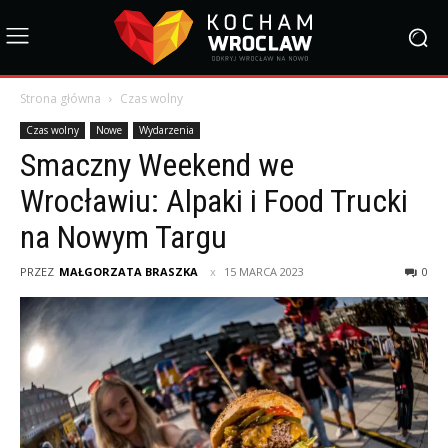
Strona główna
Czas wolny
Czas wolny
Nowe
Wydarzenia
Smaczny Weekend we
Wrocławiu: Alpaki i Food Trucki
na Nowym Targu
PRZEZ
MAŁGORZATA BRASZKA
15 MARCA 2023
0