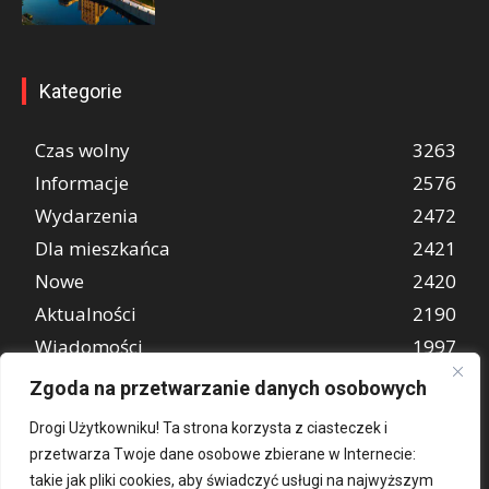
Kategorie
Czas wolny
3263
Informacje
2576
Wydarzenia
2472
Dla mieszkańca
2421
Nowe
2420
Aktualności
2190
Wiadomości
1997
REKLAMA
849
Zgoda na przetwarzanie danych osobowych
Atrakcje turystyczne
670
Drogi Użytkowniku! Ta strona korzysta z ciasteczek i
przetwarza Twoje dane osobowe zbierane w Internecie:
takie jak pliki cookies, aby świadczyć usługi na najwyższym