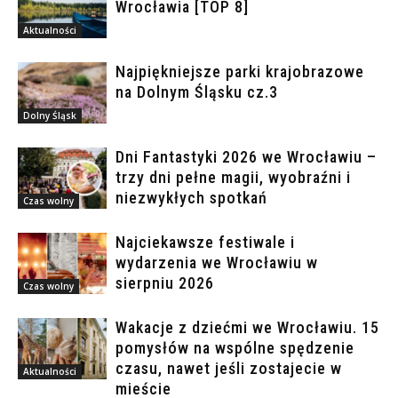
Wrocławia [TOP 8]
Aktualności
Najpiękniejsze parki krajobrazowe
na Dolnym Śląsku cz.3
Dolny Śląsk
Dni Fantastyki 2026 we Wrocławiu –
trzy dni pełne magii, wyobraźni i
niezwykłych spotkań
Czas wolny
Najciekawsze festiwale i
wydarzenia we Wrocławiu w
sierpniu 2026
Czas wolny
Wakacje z dziećmi we Wrocławiu. 15
pomysłów na wspólne spędzenie
czasu, nawet jeśli zostajecie w
Aktualności
mieście