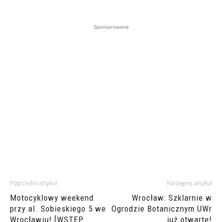
Sponsorowane
Poprzedni artykuł
Następny artykuł
Motocyklowy weekend
Wrocław: Szklarnie w
przy al. Sobieskiego 5 we
Ogrodzie Botanicznym UWr
Wrocławiu! [WSTĘP
już otwarte!