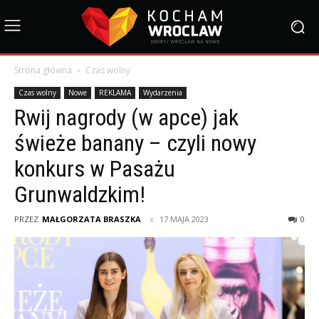
Strona główna
Czas wolny
Czas wolny
Nowe
REKLAMA
Wydarzenia
Rwij nagrody (w apce) jak
świeże banany – czyli nowy
konkurs w Pasażu
Grunwaldzkim!
PRZEZ
MAŁGORZATA BRASZKA
17 MAJA 2023
0