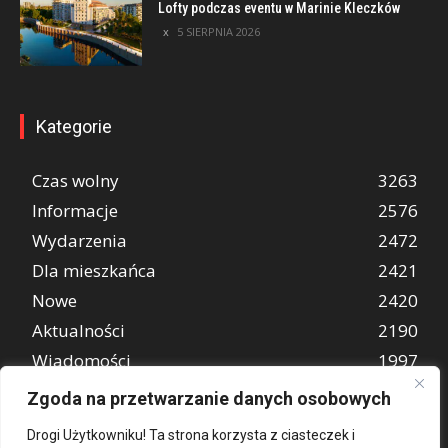
Lofty podczas eventu w Marinie Kleczków
5 SIERPNIA 2026
Kategorie
Czas wolny
3263
Informacje
2576
Wydarzenia
2472
Dla mieszkańca
2421
Nowe
2420
Aktualności
2190
Wiadomości
1997
REKLAMA
849
Zgoda na przetwarzanie danych osobowych
Atrakcje turystyczne
670
Drogi Użytkowniku! Ta strona korzysta z ciasteczek i