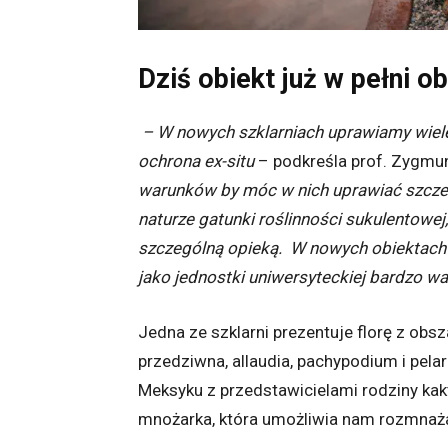
Dziś obiekt już w pełni o
– W nowych szklarniach uprawiamy wiele
ochrona ex-situ
– podkreśla prof. Zygmun
warunków by móc w nich uprawiać szczeg
naturze gatunki roślinności sukulentowe
szczególną opieką. W nowych obiektach 
jako jednostki uniwersyteckiej bardzo w
Jedna ze szklarni prezentuje florę z obsz
przedziwna, allaudia, pachypodium i pela
Meksyku z przedstawicielami rodziny kakt
mnożarka, która umożliwia nam rozmnaża