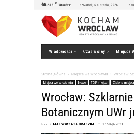
C
24.3
Wrocław
czwartek, 6 sierpnia, 2026
Kon
Wiadomości
Czas Wolny
Miejsca 
Strona główna
Miejsca we Wrocławiu
Wrocław: Sz
Miejsca we Wrocławiu
Nowe
TOP miejsca
Zielone miejsca
Wrocław: Szklarnie
Botanicznym UWr j
PRZEZ
MAŁGORZATA BRASZKA
17 MAJA 2023