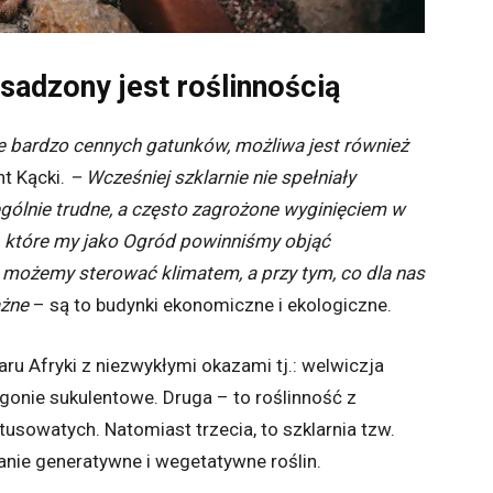
bsadzony jest roślinnością
 bardzo cennych gatunków, możliwa jest również
t Kącki.
– Wcześniej szklarnie nie spełniały
ólnie trudne, a często zagrożone wyginięciem w
j, które my jako Ogród powinniśmy objąć
możemy sterować klimatem, a przy tym, co dla nas
ażne
– są to budynki ekonomiczne i ekologiczne.
aru Afryki z niezwykłymi okazami tj.: welwiczja
rgonie sukulentowe. Druga – to roślinność z
usowatych. Natomiast trzecia, to szklarnia tzw.
nie generatywne i wegetatywne roślin.