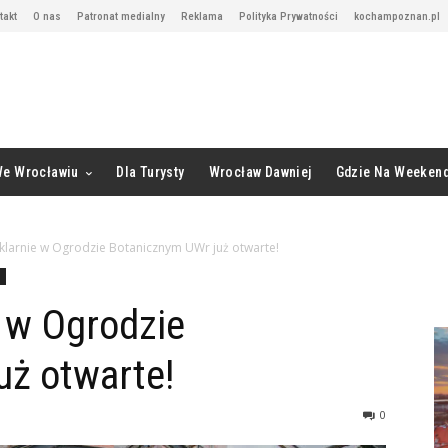
takt
O nas
Patronat medialny
Reklama
Polityka Prywatności
kochampoznan.pl
We Wrocławiu
Dla Turysty
Wrocław Dawniej
Gdzie Na Weeken
klarnie w Ogrodzie Botanicznym UWr już otwarte!
 w Ogrodzie
uż otwarte!
0