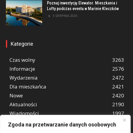
Poznaj inwestycję Elewator. Mieszkania i
Lofty podczas eventu w Marinie Kleczków
5 SIERPNIA 2026
Kategorie
Czas wolny
3263
Informacje
2576
Wydarzenia
2472
Dla mieszkańca
2421
Nowe
2420
Aktualności
2190
Wiadomości
1997
REKLAMA
849
Zgoda na przetwarzanie danych osobowych
Atrakcje turystyczne
670