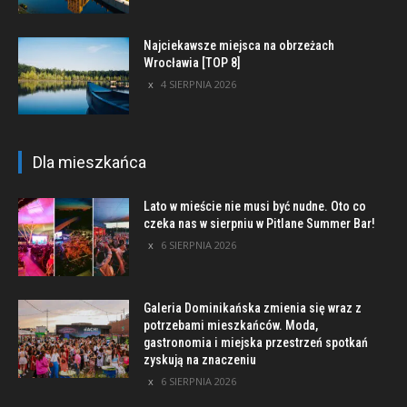
Najciekawsze miejsca na obrzeżach
Wrocławia [TOP 8]
4 SIERPNIA 2026
Dla mieszkańca
Lato w mieście nie musi być nudne. Oto co
czeka nas w sierpniu w Pitlane Summer Bar!
6 SIERPNIA 2026
Galeria Dominikańska zmienia się wraz z
potrzebami mieszkańców. Moda,
gastronomia i miejska przestrzeń spotkań
zyskują na znaczeniu
6 SIERPNIA 2026