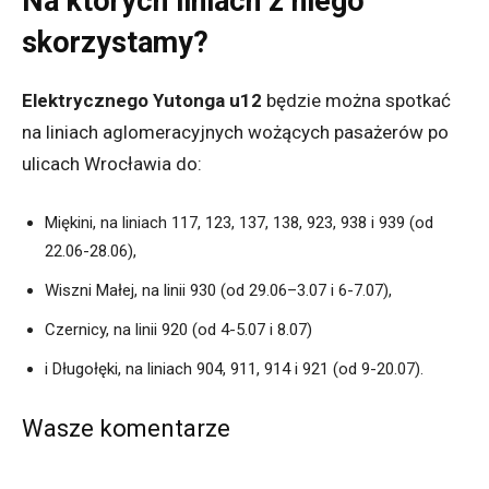
Na których liniach z niego
skorzystamy?
Elektrycznego Yutonga u12
będzie można spotkać
na liniach aglomeracyjnych wożących pasażerów po
ulicach Wrocławia do:
Miękini, na liniach 117, 123, 137, 138, 923, 938 i 939 (od
22.06-28.06),
Wiszni Małej, na linii 930 (od 29.06–3.07 i 6-7.07),
Czernicy, na linii 920 (od 4-5.07 i 8.07)
i Długołęki, na liniach 904, 911, 914 i 921 (od 9-20.07).
Wasze komentarze