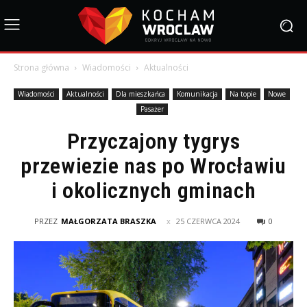
Strona główna
Wiadomości
Aktualności
Wiadomości
Aktualności
Dla mieszkańca
Komunikacja
Na topie
Nowe
Pasażer
Przyczajony tygrys
przewiezie nas po Wrocławiu
i okolicznych gminach
PRZEZ
MAŁGORZATA BRASZKA
25 CZERWCA 2024
0