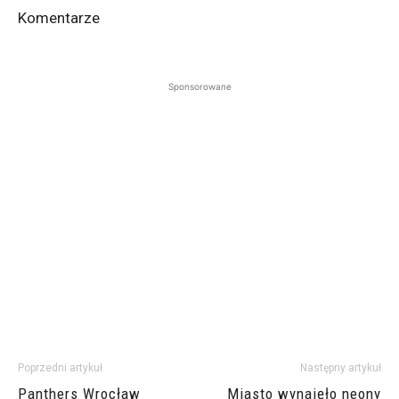
Komentarze
Sponsorowane
Poprzedni artykuł
Następny artykuł
Panthers Wrocław
Miasto wynajęło neony