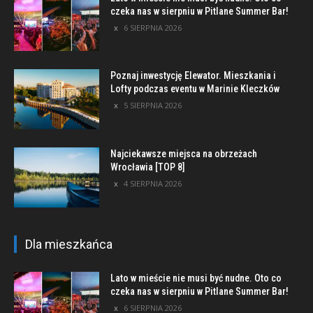
czeka nas w sierpniu w Pitlane Summer Bar!
6 SIERPNIA 2026
Poznaj inwestycję Elewator. Mieszkania i
Lofty podczas eventu w Marinie Kleczków
5 SIERPNIA 2026
Najciekawsze miejsca na obrzeżach
Wrocławia [TOP 8]
4 SIERPNIA 2026
Dla mieszkańca
Lato w mieście nie musi być nudne. Oto co
czeka nas w sierpniu w Pitlane Summer Bar!
6 SIERPNIA 2026