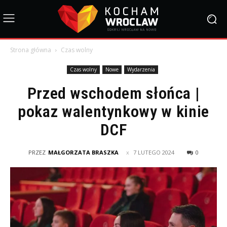
Strona główna
Czas wolny
Czas wolny
Nowe
Wydarzenia
Przed wschodem słońca |
pokaz walentynkowy w kinie
DCF
PRZEZ
MAŁGORZATA BRASZKA
7 LUTEGO 2024
0