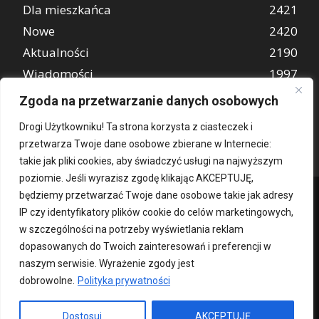
Dla mieszkańca
2421
Nowe
2420
Aktualności
2190
Wiadomości
1997
REKLAMA
849
Zgoda na przetwarzanie danych osobowych
Atrakcje turystyczne
670
Drogi Użytkowniku! Ta strona korzysta z ciasteczek i
przetwarza Twoje dane osobowe zbierane w Internecie:
takie jak pliki cookies, aby świadczyć usługi na najwyższym
poziomie. Jeśli wyrazisz zgodę klikając AKCEPTUJĘ,
będziemy przetwarzać Twoje dane osobowe takie jak adresy
IP czy identyfikatory plików cookie do celów marketingowych,
w szczególności na potrzeby wyświetlania reklam
dopasowanych do Twoich zainteresowań i preferencji w
naszym serwisie. Wyrażenie zgody jest
dobrowolne.
Polityka prywatności
Kontakt
O nas
Patronat medialny
Reklama
Polityka Prywatności
kochampoznan.pl
Dostosuj
AKCEPTUJĘ