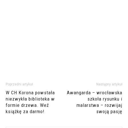
Poprzedni artykuł
Następny artykuł
W CH Korona powstała
Awangarda – wrocławska
niezwykła biblioteka w
szkoła rysunku i
formie drzewa. Weź
malarstwa – rozwijaj
książkę za darmo!
swoją pasję