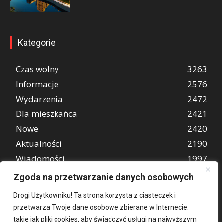
Kategorie
Czas wolny
3263
Informacje
2576
Wydarzenia
2472
Dla mieszkańca
2421
Nowe
2420
Aktualności
2190
Wiadomości
1997
REKLAMA
849
Zgoda na przetwarzanie danych osobowych
Atrakcje turystyczne
670
Drogi Użytkowniku! Ta strona korzysta z ciasteczek i
przetwarza Twoje dane osobowe zbierane w Internecie:
takie jak pliki cookies, aby świadczyć usługi na najwyższym