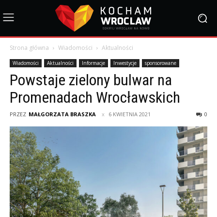
Strona główna
Wiadomości
Aktualności
Wiadomości
Aktualności
Informacje
Inwestycje
sponsorowane
Powstaje zielony bulwar na
Promenadach Wrocławskich
PRZEZ
MAŁGORZATA BRASZKA
6 KWIETNIA 2021
0