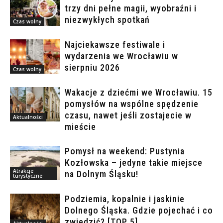
trzy dni pełne magii, wyobraźni i
niezwykłych spotkań
Czas wolny
Najciekawsze festiwale i
wydarzenia we Wrocławiu w
sierpniu 2026
Czas wolny
Wakacje z dziećmi we Wrocławiu. 15
pomysłów na wspólne spędzenie
czasu, nawet jeśli zostajecie w
Aktualności
mieście
Pomysł na weekend: Pustynia
Kozłowska – jedyne takie miejsce
Atrakcje
na Dolnym Śląsku!
turystyczne
Podziemia, kopalnie i jaskinie
Dolnego Śląska. Gdzie pojechać i co
zwiedzić? [TOP 5]