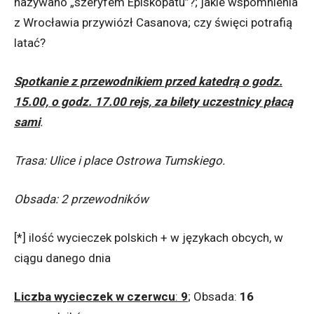
nazywano „szeryfem Episkopatu”?; jakie wspomnienia
z Wrocławia przywiózł Casanova; czy święci potrafią
latać?
Spotkanie z przewodnikiem przed katedrą o godz.
15.00, o godz. 17.00 rejs, za bilety uczestnicy płacą
sami
.
Trasa: Ulice i place Ostrowa Tumskiego.
Obsada: 2 przewodników
[*] ilość wycieczek polskich + w językach obcych, w
ciągu danego dnia
Liczba wycieczek w czerwcu
:
9
; Obsada:
16