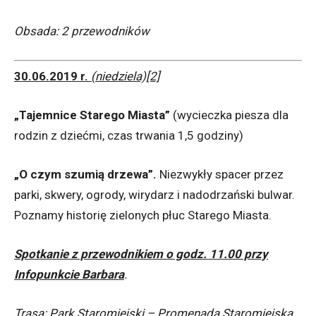
Obsada: 2 przewodników
30.06.2019 r.
(niedziela)[2]
„Tajemnice Starego Miasta”
(wycieczka piesza dla
rodzin z dziećmi, czas trwania 1,5 godziny)
„O czym szumią drzewa”.
Niezwykły spacer przez
parki, skwery, ogrody, wirydarz i nadodrzański bulwar.
Poznamy historię zielonych płuc Starego Miasta.
Spotkanie z przewodnikiem o godz. 11.00 przy
Infopunkcie Barbara
.
Trasa: Park Staromiejski – Promenada Staromiejska