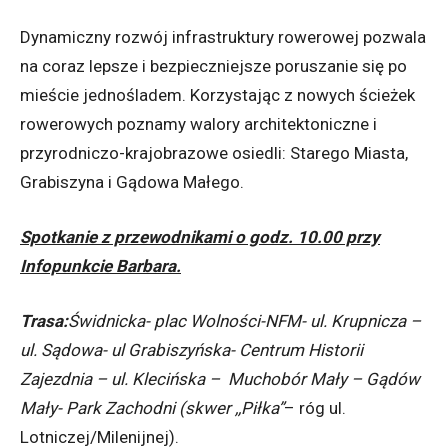
Dynamiczny rozwój infrastruktury rowerowej pozwala
na coraz lepsze i bezpieczniejsze poruszanie się po
mieście jednośladem. Korzystając z nowych ścieżek
rowerowych poznamy walory architektoniczne i
przyrodniczo-krajobrazowe osiedli: Starego Miasta,
Grabiszyna i Gądowa Małego.
Spotkanie z przewodnikami o godz. 10.00 przy
Infopunkcie Barbara.
Trasa:
Świdnicka- plac Wolności-NFM- ul. Krupnicza –
ul. Sądowa- ul Grabiszyńska- Centrum Historii
Zajezdnia – ul. Klecińska – Muchobór Mały – Gądów
Mały- Park Zachodni (skwer ,,Piłka”
– róg ul.
Lotniczej/Milenijnej).