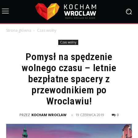
Strona główna
Czas wolny
Czas wolny
Pomysł na spędzenie
wolnego czasu – letnie
bezpłatne spacery z
przewodnikiem po
Wroclawiu!
PRZEZ
KOCHAM WROCLAW
19 CZERWCA 2019
0