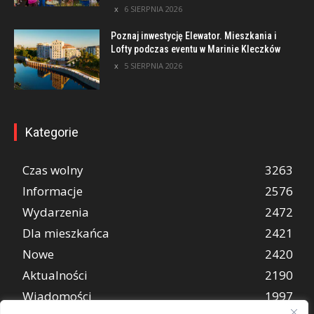
6 SIERPNIA 2026
Poznaj inwestycję Elewator. Mieszkania i
Lofty podczas eventu w Marinie Kleczków
5 SIERPNIA 2026
Kategorie
Czas wolny
3263
Informacje
2576
Wydarzenia
2472
Dla mieszkańca
2421
Nowe
2420
Aktualności
2190
Wiadomości
1997