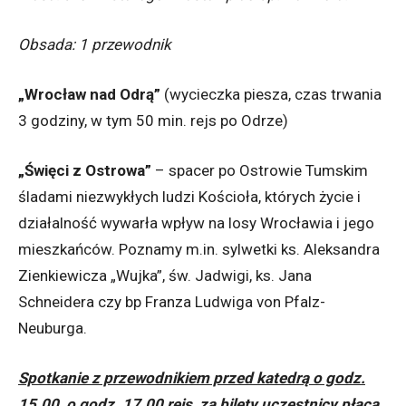
Obsada: 1 przewodnik
„Wrocław nad Odrą”
(wycieczka piesza, czas trwania
3 godziny, w tym 50 min. rejs po Odrze)
„Święci z Ostrowa”
– spacer po Ostrowie Tumskim
śladami niezwykłych ludzi Kościoła, których życie i
działalność wywarła wpływ na losy Wrocławia i jego
mieszkańców. Poznamy m.in. sylwetki ks. Aleksandra
Zienkiewicza „Wujka”, św. Jadwigi, ks. Jana
Schneidera czy bp Franza Ludwiga von Pfalz-
Neuburga.
Spotkanie z przewodnikiem przed katedrą o godz.
15.00, o godz. 17.00 rejs, za bilety uczestnicy płacą