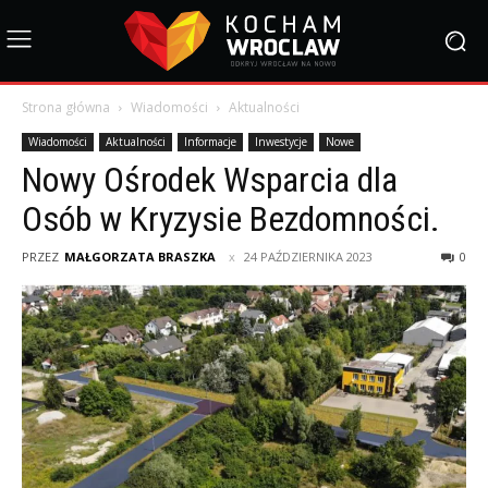
Strona główna
Wiadomości
Aktualności
Wiadomości
Aktualności
Informacje
Inwestycje
Nowe
Nowy Ośrodek Wsparcia dla
Osób w Kryzysie Bezdomności.
PRZEZ
MAŁGORZATA BRASZKA
24 PAŹDZIERNIKA 2023
0