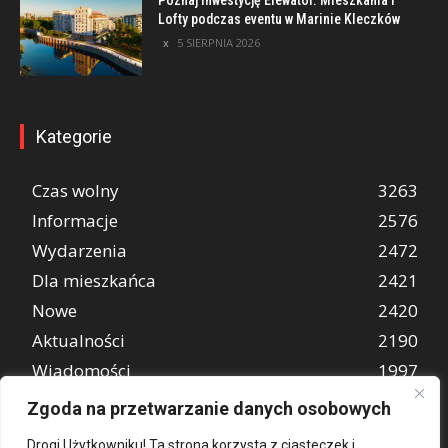
Lofty podczas eventu w Marinie Kleczków
5 SIERPNIA 2026
Kategorie
Czas wolny
3263
Informacje
2576
Wydarzenia
2472
Dla mieszkańca
2421
Nowe
2420
Aktualności
2190
Wiadomości
1997
REKLAMA
849
Zgoda na przetwarzanie danych osobowych
Atrakcje turystyczne
670
Drogi Użytkowniku! Ta strona korzysta z ciasteczek i