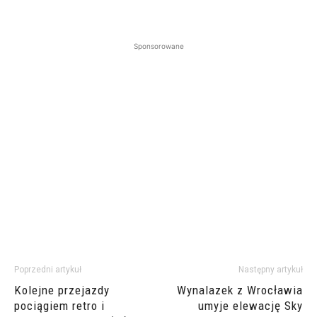
Sponsorowane
Poprzedni artykuł
Następny artykuł
Kolejne przejazdy
Wynalazek z Wrocławia
pociągiem retro i
umyje elewację Sky