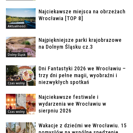
Najciekawsze miejsca na obrzeżach
Wrocławia [TOP 8]
Aktualności
Najpiękniejsze parki krajobrazowe
na Dolnym Śląsku cz.3
Dolny Śląsk
Dni Fantastyki 2026 we Wrocławiu –
trzy dni pełne magii, wyobraźni i
niezwykłych spotkań
Czas wolny
Najciekawsze festiwale i
wydarzenia we Wrocławiu w
sierpniu 2026
Czas wolny
Wakacje z dziećmi we Wrocławiu. 15
pomysłów na wspólne spędzenie