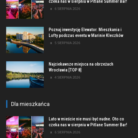
czeka nas w sierpniu w Pitlane Summer Bar!
6 SIERPNIA 2026
Poznaj inwestycję Elewator. Mieszkania i
Lofty podczas eventu w Marinie Kleczków
5 SIERPNIA 2026
Najciekawsze miejsca na obrzeżach
Wrocławia [TOP 8]
4 SIERPNIA 2026
Dla mieszkańca
Lato w mieście nie musi być nudne. Oto co
czeka nas w sierpniu w Pitlane Summer Bar!
6 SIERPNIA 2026