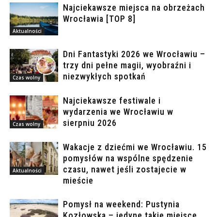
Najciekawsze miejsca na obrzeżach
Wrocławia [TOP 8]
Aktualności
Dni Fantastyki 2026 we Wrocławiu –
trzy dni pełne magii, wyobraźni i
niezwykłych spotkań
Czas wolny
Najciekawsze festiwale i
wydarzenia we Wrocławiu w
sierpniu 2026
Czas wolny
Wakacje z dziećmi we Wrocławiu. 15
pomysłów na wspólne spędzenie
czasu, nawet jeśli zostajecie w
Aktualności
mieście
Pomysł na weekend: Pustynia
Kozłowska – jedyne takie miejsce