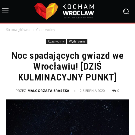
Strona główna
Czas wolny
Czas wolny
Wydarzenia
Noc spadających gwiazd we
Wrocławiu! [DZIŚ
KULMINACYJNY PUNKT]
PRZEZ
MAŁGORZATA BRASZKA
12 SIERPNIA 2020
0