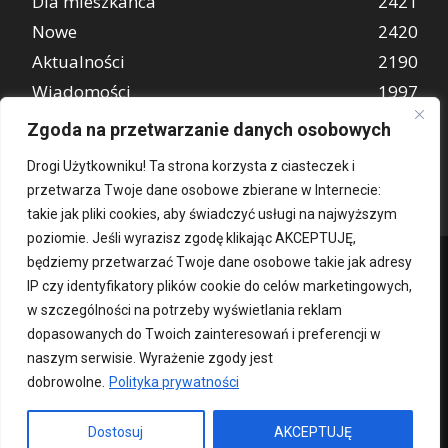
Dla mieszkańca
2421
Nowe
2420
Aktualności
2190
Wiadomości
1997
REKLAMA
849
Zgoda na przetwarzanie danych osobowych
Atrakcje turystyczne
670
Drogi Użytkowniku! Ta strona korzysta z ciasteczek i
przetwarza Twoje dane osobowe zbierane w Internecie:
takie jak pliki cookies, aby świadczyć usługi na najwyższym
poziomie. Jeśli wyrazisz zgodę klikając AKCEPTUJĘ,
będziemy przetwarzać Twoje dane osobowe takie jak adresy
IP czy identyfikatory plików cookie do celów marketingowych,
w szczególności na potrzeby wyświetlania reklam
dopasowanych do Twoich zainteresowań i preferencji w
naszym serwisie. Wyrażenie zgody jest
dobrowolne.
Polityka prywatności
Kontakt
O nas
Patronat medialny
Reklama
Polityka Prywatności
kochampoznan.pl
Dostosuj
AKCEPTUJĘ