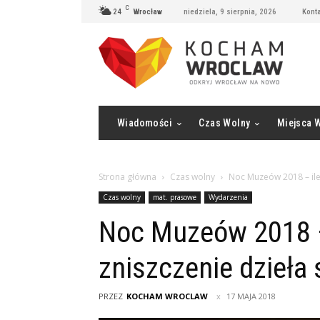
C
24
Wrocław
niedziela, 9 sierpnia, 2026
Konta
Wiadomości
Czas Wolny
Miejsca 
Strona główna
Czas wolny
Noc Muzeów 2018 – ile
Czas wolny
mat. prasowe
Wydarzenia
Noc Muzeów 2018 –
zniszczenie dzieła 
PRZEZ
KOCHAM WROCLAW
17 MAJA 2018