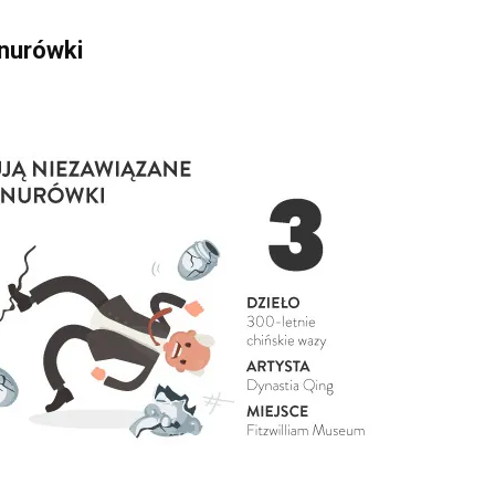
znurówki