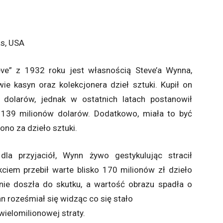
as, USA
ve” z 1932 roku jest własnością Steve’a Wynna,
ie kasyn oraz kolekcjonera dzieł sztuki. Kupił on
dolarów, jednak w ostatnich latach postanowił
o 139 milionów dolarów. Dodatkowo, miała to być
ono za dzieło sztuki.
dla przyjaciół, Wynn żywo gestykulując stracił
ciem przebił warte blisko 170 milionów zł dzieło
nie doszła do skutku, a wartość obrazu spadła o
n roześmiał się widząc co się stało
 wielomilionowej straty.