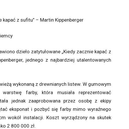
e kapać z sufitu” – Martin Kippenberger
Niemcy
iono dzieło zatytułowane „Kiedy zacznie kapać z
ippenberger, jednego z najbardziej utalentowanych
d wieżą wykonaną z drewnianych listew. W gumowym
ł warstwę farby, która musiała reprezentować
tała jednak zaaprobowana przez osobę z ekipy
zątać eksponat i pozbyć się farby mimo wyraźnego
cm wokół instalacji. Koszt wyrządzony na skutek
ko 2 800 000 zł.