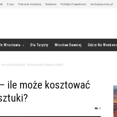
kt
O nas
Patronat medialny
Reklama
Polityka Prywatności
kochampoznan.pl
We Wrocławiu
Dla Turysty
Wrocław Dawniej
Gdzie Na Weeken
 może kosztować zniszczenie dzieła sztuki?
 ile może kosztować
sztuki?
0