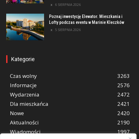
6 SIERPNIA 2026
Poznaj inwestycję Elewator. Mieszkania i
Lofty podczas eventu w Marinie Kleczków
5 SIERPNIA 2026
Kategorie
Czas wolny
3263
Informacje
2576
Wydarzenia
2472
Dla mieszkańca
2421
Nowe
2420
Aktualności
2190
Wiadomości
1997