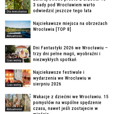
3 sady pod Wrocławiem warto
odwiedzić jeszcze tego lata
Dla mieszkańca
Najciekawsze miejsca na obrzeżach
Wrocławia [TOP 8]
Aktualności
Dni Fantastyki 2026 we Wrocławiu –
trzy dni pełne magii, wyobraźni i
niezwykłych spotkań
Czas wolny
Najciekawsze festiwale i
wydarzenia we Wrocławiu w
sierpniu 2026
Czas wolny
Wakacje z dziećmi we Wrocławiu. 15
pomysłów na wspólne spędzenie
czasu, nawet jeśli zostajecie w
Aktualności