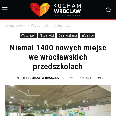
Strona główna
Wiadomości
Aktualności
Wiadomości
Aktualności
Dla mieszkańca
Informacje
Niemal 1400 nowych miejsc
we wrocławskich
przedszkolach
PRZEZ
MAŁGORZATA BRASZKA
15 WRZEŚNIA 2021
0