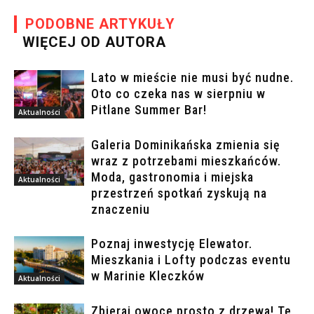
PODOBNE ARTYKUŁY
WIĘCEJ OD AUTORA
Lato w mieście nie musi być nudne.
Oto co czeka nas w sierpniu w
Pitlane Summer Bar!
Aktualności
Galeria Dominikańska zmienia się
wraz z potrzebami mieszkańców.
Moda, gastronomia i miejska
Aktualności
przestrzeń spotkań zyskują na
znaczeniu
Poznaj inwestycję Elewator.
Mieszkania i Lofty podczas eventu
w Marinie Kleczków
Aktualności
Zbieraj owoce prosto z drzewa! Te