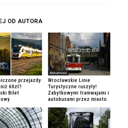
EJ OD AUTORA
Aktualności
niczone przejazdy
Wrocławskie Linie
 niż 60zł?
Turystyczne ruszyły!
ski Bilet
Zabytkowymi tramwajami i
dowy
autobusami przez miasto