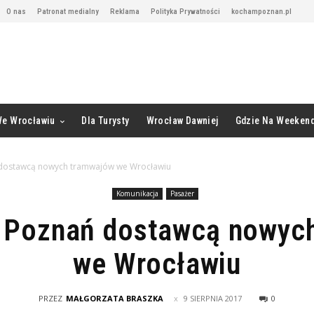
O nas
Patronat medialny
Reklama
Polityka Prywatności
kochampoznan.pl
We Wrocławiu
Dla Turysty
Wrocław Dawniej
Gdzie Na Weeken
dostawcą nowych tramwajów we Wrocławiu
Komunikacja
Pasażer
 Poznań dostawcą nowyc
we Wrocławiu
PRZEZ
MAŁGORZATA BRASZKA
9 SIERPNIA 2017
0