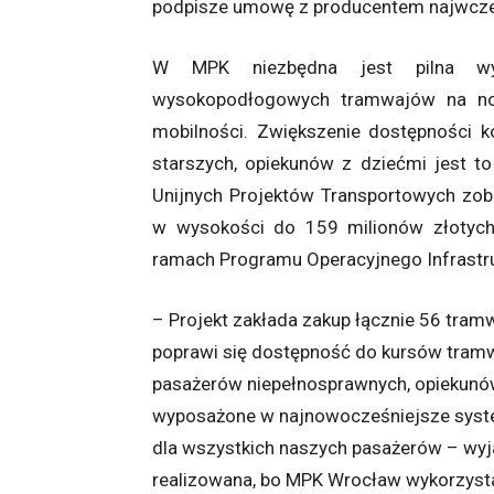
podpisze umowę z producentem najwcześ
W MPK niezbędna jest pilna wym
wysokopodłogowych tramwajów na no
mobilności. Zwiększenie dostępności k
starszych, opiekunów z dziećmi jest 
Unijnych Projektów Transportowych zob
w wysokości do 159 milionów złotyc
ramach Programu Operacyjnego Infrastru
– Projekt zakłada zakup łącznie 56 tra
poprawi się dostępność do kursów tramw
pasażerów niepełnosprawnych, opiekunów
wyposażone w najnowocześniejsze systemy
dla wszystkich naszych pasażerów – wyja
realizowana, bo MPK Wrocław wykorzysta