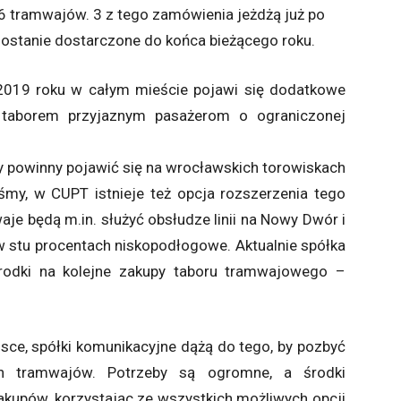
6 tramwajów. 3 z tego zamówienia jeżdżą już po
zostanie dostarczone do końca bieżącego roku.
2019 roku w całym mieście pojawi się dodatkowe
 taborem przyjaznym pasażerom o ograniczonej
dy powinny pojawić się na wrocławskich torowiskach
śmy, w CUPT istnieje też opcja rozszerzenia tego
je będą m.in. służyć obsłudze linii na Nowy Dwór i
 w stu procentach niskopodłogowe. Aktualnie spółka
 środki na kolejne zakupy taboru tramwajowego –
lsce, spółki komunikacyjne dążą do tego, by pozbyć
ch tramwajów. Potrzeby są ogromne, a środki
akupów, korzystając ze wszystkich możliwych opcji