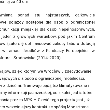
niej za 40 dni.
iana ponad stu najstarszych, całkowicie
we pojazdy dostępne dla osób o ograniczonej
omunikacji miejskiej dla osób niepełnosprawnych,
to jeden z głównych warunków, pod jakim Centrum
owiązało się dofinansować zakupy taboru dotacją
h w ramach środków z Funduszy Europejskich w
ktura i Środowisko (2014-2020).
mwajów, dzięki którym we Wrocławiu zdecydowanie
ajowych dla osób o ograniczonej mobilności,
 z dziećmi. Tramwaje będą też klimatyzowane i
 informacji pasażerskiej, co z kolei jest istotne
śnia prezes MPK. – Część tego projektu jest już
ło wcześniejszy kontrakt ze spółką Modertrans