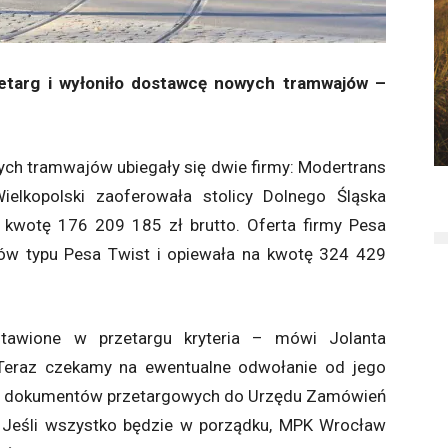
etarg i wyłoniło dostawcę nowych tramwajów –
ych tramwajów ubiegały się dwie firmy: Modertrans
elkopolski zaoferowała stolicy Dolnego Śląska
 kwotę 176 209 185 zł brutto. Oferta firmy Pesa
w typu Pesa Twist i opiewała na kwotę 324 429
ostawione w przetargu kryteria – mówi Jolanta
Teraz czekamy na ewentualne odwołanie od jego
ie dokumentów przetargowych do Urzędu Zamówień
j. Jeśli wszystko będzie w porządku, MPK Wrocław