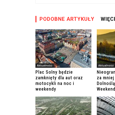
PODOBNE ARTYKUŁY
WIĘC
Aktualności
Aktualności
Plac Solny będzie
Nieogra
zamknięty dla aut oraz
za mniej
motocykli na noc i
Dolnoślą
weekendy
Weeken