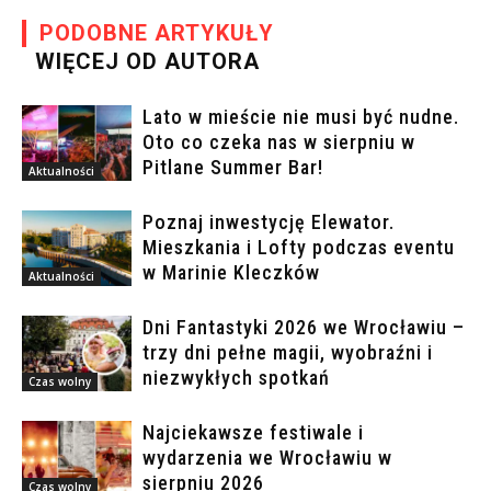
PODOBNE ARTYKUŁY
WIĘCEJ OD AUTORA
Lato w mieście nie musi być nudne.
Oto co czeka nas w sierpniu w
Pitlane Summer Bar!
Aktualności
Poznaj inwestycję Elewator.
Mieszkania i Lofty podczas eventu
w Marinie Kleczków
Aktualności
Dni Fantastyki 2026 we Wrocławiu –
trzy dni pełne magii, wyobraźni i
niezwykłych spotkań
Czas wolny
Najciekawsze festiwale i
wydarzenia we Wrocławiu w
sierpniu 2026
Czas wolny