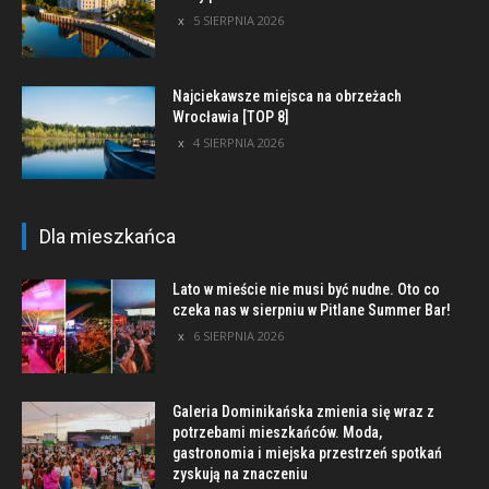
5 SIERPNIA 2026
Najciekawsze miejsca na obrzeżach
Wrocławia [TOP 8]
4 SIERPNIA 2026
Dla mieszkańca
Lato w mieście nie musi być nudne. Oto co
czeka nas w sierpniu w Pitlane Summer Bar!
6 SIERPNIA 2026
Galeria Dominikańska zmienia się wraz z
potrzebami mieszkańców. Moda,
gastronomia i miejska przestrzeń spotkań
zyskują na znaczeniu