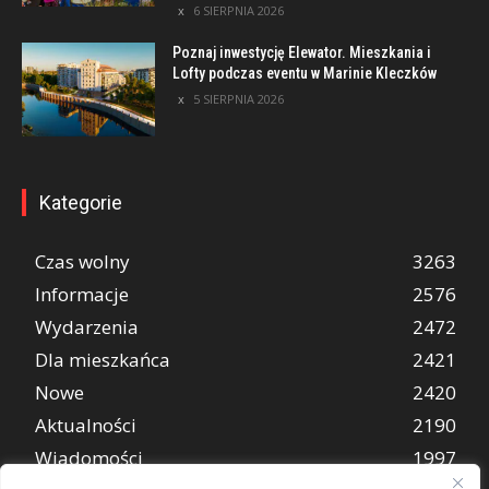
6 SIERPNIA 2026
Poznaj inwestycję Elewator. Mieszkania i
Lofty podczas eventu w Marinie Kleczków
5 SIERPNIA 2026
Kategorie
Czas wolny
3263
Informacje
2576
Wydarzenia
2472
Dla mieszkańca
2421
Nowe
2420
Aktualności
2190
Wiadomości
1997