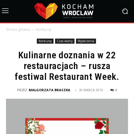
Strona główna
Konkursy
Konkursy
Czas wolny
Wydarzenia
Kulinarne doznania w 22
restauracjach – rusza
festiwal Restaurant Week.
PRZEZ
MAŁGORZATA BRASZKA
30 MARCA 2016
0