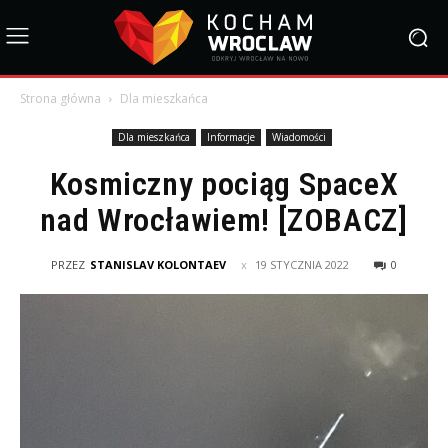
Strona główna
Dla mieszkańca
Dla mieszkańca
Informacje
Wiadomości
Kosmiczny pociąg SpaceX
nad Wrocławiem! [ZOBACZ]
PRZEZ
STANISLAV KOLONTAEV
19 STYCZNIA 2022
0