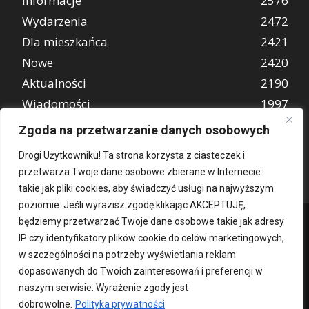
Informacje
2576
Wydarzenia
2472
Dla mieszkańca
2421
Nowe
2420
Aktualności
2190
Wiadomości
1997
REKLAMA
849
Zgoda na przetwarzanie danych osobowych
Atrakcje turystyczne
670
Drogi Użytkowniku! Ta strona korzysta z ciasteczek i
przetwarza Twoje dane osobowe zbierane w Internecie:
takie jak pliki cookies, aby świadczyć usługi na najwyższym
poziomie. Jeśli wyrazisz zgodę klikając AKCEPTUJĘ,
będziemy przetwarzać Twoje dane osobowe takie jak adresy
IP czy identyfikatory plików cookie do celów marketingowych,
w szczególności na potrzeby wyświetlania reklam
dopasowanych do Twoich zainteresowań i preferencji w
naszym serwisie. Wyrażenie zgody jest
dobrowolne.
Polityka prywatności
Kontakt
O nas
Patronat medialny
Reklama
Polityka Prywatności