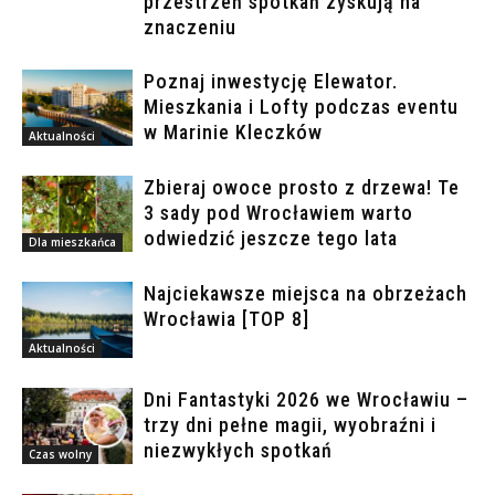
przestrzeń spotkań zyskują na
znaczeniu
Poznaj inwestycję Elewator.
Mieszkania i Lofty podczas eventu
w Marinie Kleczków
Aktualności
Zbieraj owoce prosto z drzewa! Te
3 sady pod Wrocławiem warto
odwiedzić jeszcze tego lata
Dla mieszkańca
Najciekawsze miejsca na obrzeżach
Wrocławia [TOP 8]
Aktualności
Dni Fantastyki 2026 we Wrocławiu –
trzy dni pełne magii, wyobraźni i
niezwykłych spotkań
Czas wolny