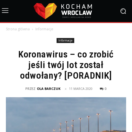
Strona główna
Informacje
Informacje
Koronawirus – co zrobić
jeśli twój lot został
odwołany? [PORADNIK]
PRZEZ
OLA BARCZUK
11 MARCA 2020
0