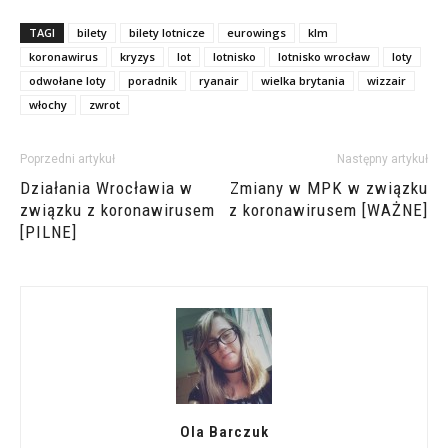
TAGI
bilety
bilety lotnicze
eurowings
klm
koronawirus
kryzys
lot
lotnisko
lotnisko wrocław
loty
odwołane loty
poradnik
ryanair
wielka brytania
wizzair
włochy
zwrot
Poprzedni artykuł
Następny artykuł
Działania Wrocławia w
Zmiany w MPK w związku
związku z koronawirusem
z koronawirusem [WAŻNE]
[PILNE]
Ola Barczuk