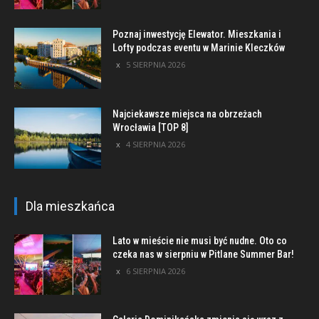
Poznaj inwestycję Elewator. Mieszkania i
Lofty podczas eventu w Marinie Kleczków
5 SIERPNIA 2026
Najciekawsze miejsca na obrzeżach
Wrocławia [TOP 8]
4 SIERPNIA 2026
Dla mieszkańca
Lato w mieście nie musi być nudne. Oto co
czeka nas w sierpniu w Pitlane Summer Bar!
6 SIERPNIA 2026