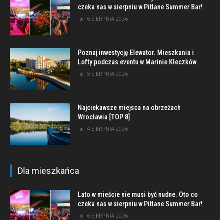
czeka nas w sierpniu w Pitlane Summer Bar!
6 SIERPNIA 2026
Poznaj inwestycję Elewator. Mieszkania i
Lofty podczas eventu w Marinie Kleczków
5 SIERPNIA 2026
Najciekawsze miejsca na obrzeżach
Wrocławia [TOP 8]
4 SIERPNIA 2026
Dla mieszkańca
Lato w mieście nie musi być nudne. Oto co
czeka nas w sierpniu w Pitlane Summer Bar!
6 SIERPNIA 2026