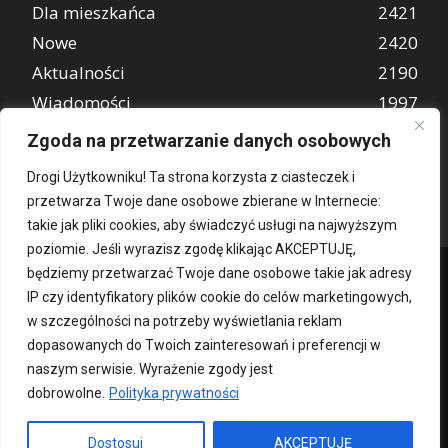
Dla mieszkańca
2421
Nowe
2420
Aktualności
2190
Wiadomości
1997
REKLAMA
849
Zgoda na przetwarzanie danych osobowych
Atrakcje turystyczne
670
Drogi Użytkowniku! Ta strona korzysta z ciasteczek i
przetwarza Twoje dane osobowe zbierane w Internecie:
takie jak pliki cookies, aby świadczyć usługi na najwyższym
poziomie. Jeśli wyrazisz zgodę klikając AKCEPTUJĘ,
będziemy przetwarzać Twoje dane osobowe takie jak adresy
IP czy identyfikatory plików cookie do celów marketingowych,
w szczególności na potrzeby wyświetlania reklam
dopasowanych do Twoich zainteresowań i preferencji w
naszym serwisie. Wyrażenie zgody jest
dobrowolne.
Polityka prywatności
Kontakt
O nas
Patronat medialny
Reklama
Polityka Prywatności
kochampoznan.pl
Dostosuj
AKCEPTUJĘ