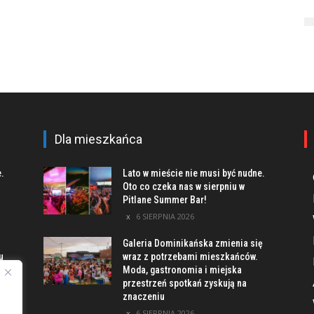
Dla mieszkańca
e.
Lato w mieście nie musi być nudne.
Oto co czeka nas w sierpniu w
Pitlane Summer Bar!
6 SIERPNIA 2026
Galeria Dominikańska zmienia się
u
wraz z potrzebami mieszkańców.
Moda, gastronomia i miejska
przestrzeń spotkań zyskują na
znaczeniu
ach
6 SIERPNIA 2026