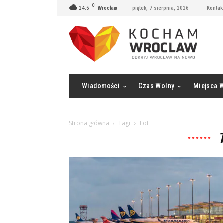
C
24.5
Wrocław
piątek, 7 sierpnia, 2026
Kontak
Wiadomości
Czas Wolny
Miejsca 
Strona główna
Tagi
Lot