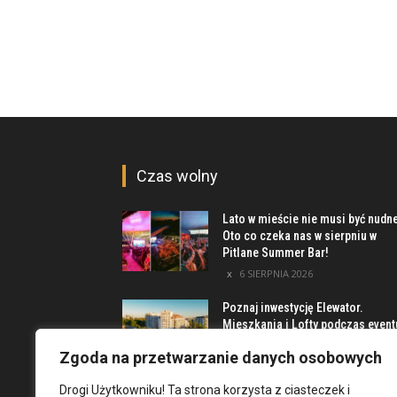
Czas wolny
Lato w mieście nie musi być nudn
Oto co czeka nas w sierpniu w
Pitlane Summer Bar!
6 SIERPNIA 2026
Poznaj inwestycję Elewator.
Mieszkania i Lofty podczas event
w Marinie Kleczków
Zgoda na przetwarzanie danych osobowych
5 SIERPNIA 2026
Drogi Użytkowniku! Ta strona korzysta z ciasteczek i
Najciekawsze miejsca na obrzeż