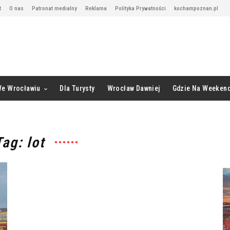
t
O nas
Patronat medialny
Reklama
Polityka Prywatności
kochampoznan.pl
We Wrocławiu
Dla Turysty
Wrocław Dawniej
Gdzie Na Weeken
Tag: lot