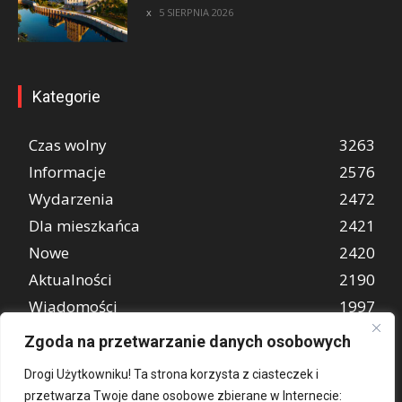
5 SIERPNIA 2026
Kategorie
Czas wolny
3263
Informacje
2576
Wydarzenia
2472
Dla mieszkańca
2421
Nowe
2420
Aktualności
2190
Wiadomości
1997
REKLAMA
849
Zgoda na przetwarzanie danych osobowych
Atrakcje turystyczne
670
Drogi Użytkowniku! Ta strona korzysta z ciasteczek i
przetwarza Twoje dane osobowe zbierane w Internecie: