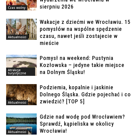
sierpniu 2026
Czas wolny
Wakacje z dziećmi we Wrocławiu. 15
pomysłów na wspólne spędzenie
czasu, nawet jeśli zostajecie w
Aktualności
mieście
Pomysł na weekend: Pustynia
Kozłowska – jedyne takie miejsce
Atrakcje
na Dolnym Śląsku!
turystyczne
Podziemia, kopalnie i jaskinie
Dolnego Śląska. Gdzie pojechać i co
zwiedzić? [TOP 5]
Aktualności
Gdzie nad wodę pod Wrocławiem?
Sprawdź, kąpieliska w okolicy
Wrocławia!
Aktualności