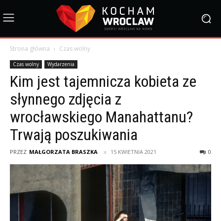
Strona główna
Czas wolny
Czas wolny
Wydarzenia
Kim jest tajemnicza kobieta ze
słynnego zdjęcia z
wrocławskiego Manahattanu?
Trwają poszukiwania
PRZEZ
MAŁGORZATA BRASZKA
15 KWIETNIA 2021
0