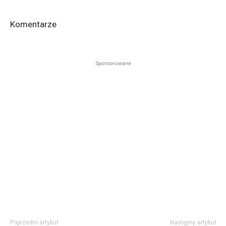
Komentarze
Sponsorowane
Poprzedni artykuł
Następny artykuł