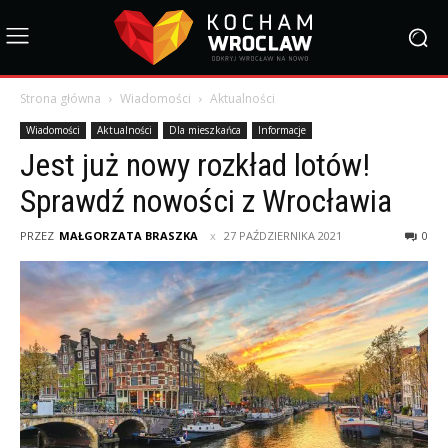
Strona główna
Wiadomości
Aktualności
Wiadomości
Aktualności
Dla mieszkańca
Informacje
Jest już nowy rozkład lotów!
Sprawdź nowości z Wrocławia
PRZEZ
MAŁGORZATA BRASZKA
27 PAŹDZIERNIKA 2021
0