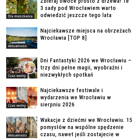
Zbieraj owoce prosto z drzewa! Te
3 sady pod Wrocławiem warto
odwiedzić jeszcze tego lata
Dla mieszkańca
Najciekawsze miejsca na obrzeżach
Wrocławia [TOP 8]
Aktualności
Dni Fantastyki 2026 we Wrocławiu –
trzy dni pełne magii, wyobraźni i
niezwykłych spotkań
Czas wolny
Najciekawsze festiwale i
wydarzenia we Wrocławiu w
sierpniu 2026
Czas wolny
Wakacje z dziećmi we Wrocławiu. 15
pomysłów na wspólne spędzenie
czasu, nawet jeśli zostajecie w
Aktualności