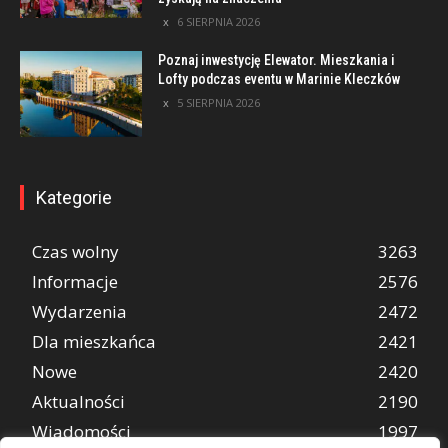
6 SIERPNIA 2026
Poznaj inwestycję Elewator. Mieszkania i
Lofty podczas eventu w Marinie Kleczków
5 SIERPNIA 2026
Kategorie
Czas wolny
3263
Informacje
2576
Wydarzenia
2472
Dla mieszkańca
2421
Nowe
2420
Aktualności
2190
Wiadomości
1997