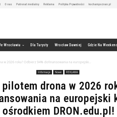
t
O nas
Patronat medialny
Reklama
Polityka Prywatności
kochampoznan.pl
We Wrocławiu
Dla Turysty
Wrocław Dawniej
Gdzie Na Weeken
ona w 2026 roku? Odbierz 94% dofinansowania na europejski...
Informacje
Nowe
REKLAMA
 pilotem drona w 2026 ro
ansowania na europejski 
ośrodkiem DRON.edu.pl!