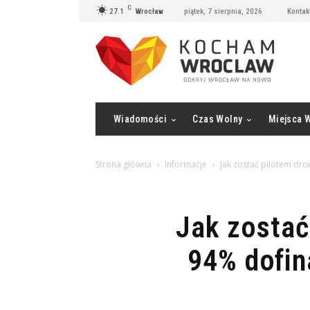
C
27.1
Wrocław
piątek, 7 sierpnia, 2026
Kontak
Wiadomości
Czas Wolny
Miejsca 
Strona główna
Informacje
Jak zostać pilotem dr
Jak zostać
94% dofin