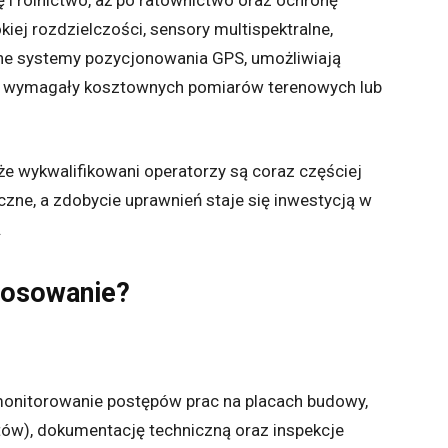
 i rolnictwo, aż po ratownictwo oraz ochronę
j rozdzielczości, sensory multispektralne,
jne systemy pozycjonowania GPS, umożliwiają
no wymagały kosztownych pomiarów terenowych lub
e wykwalifikowani operatorzy są coraz częściej
iczne, a zdobycie uprawnień staje się inwestycją w
.
stosowanie?
 monitorowanie postępów prac na placach budowy,
tów), dokumentację techniczną oraz inspekcje