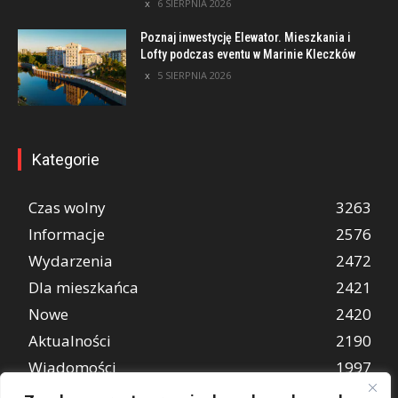
6 SIERPNIA 2026
Poznaj inwestycję Elewator. Mieszkania i
Lofty podczas eventu w Marinie Kleczków
5 SIERPNIA 2026
Kategorie
Czas wolny
3263
Informacje
2576
Wydarzenia
2472
Dla mieszkańca
2421
Nowe
2420
Aktualności
2190
Wiadomości
1997
REKLAMA
849