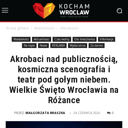
Strona główna
Wiadomości
Aktualności
Wiadomości
Aktualności
Czas wolny
Dla mieszkańca
Informacje
Na topie
Nowe
REKLAMA
Wydarzenia
Za darmo
Akrobaci nad publicznością,
kosmiczna scenografia i
teatr pod gołym niebem.
Wielkie Święto Wrocławia na
Różance
PRZEZ
MAŁGORZATA BRASZKA
24 CZERWCA 2026
0