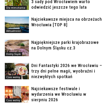
3 sady pod Wrocławiem warto
odwiedzić jeszcze tego lata
Dla mieszkańca
Najciekawsze miejsca na obrzeżach
Wrocławia [TOP 8]
Aktualności
Najpiękniejsze parki krajobrazowe
na Dolnym Śląsku cz.3
Dolny Śląsk
Dni Fantastyki 2026 we Wrocławiu –
trzy dni pełne magii, wyobraźni i
niezwykłych spotkań
Czas wolny
Najciekawsze festiwale i
wydarzenia we Wrocławiu w
sierpniu 2026
Czas wolny