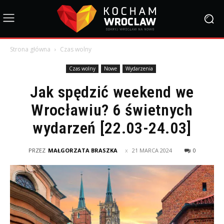
Strona główna
Czas wolny
Czas wolny
Nowe
Wydarzenia
Jak spędzić weekend we
Wrocławiu? 6 świetnych
wydarzeń [22.03-24.03]
PRZEZ
MAŁGORZATA BRASZKA
21 MARCA 2024
0