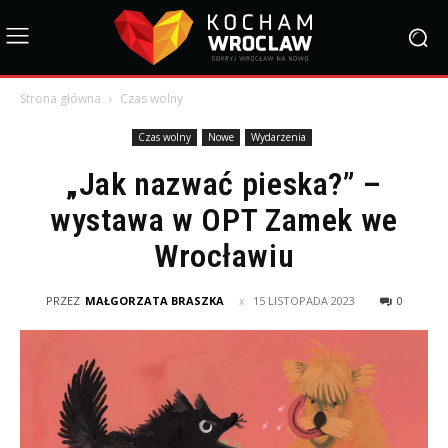
Strona główna
Czas wolny
Czas wolny
Nowe
Wydarzenia
„Jak nazwać pieska?” –
wystawa w OPT Zamek we
Wrocławiu
PRZEZ
MAŁGORZATA BRASZKA
15 LISTOPADA 2023
0