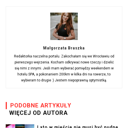
Małgorzata Braszka
Redaktorka naczelna portalu. Zakochałam się we Wrocławiu od
pierwszego wejrzenia. Kocham odkrywać nowe rzeczy i dzielić
się nimi z innymi. Jeśli mam wybierać pomiędzy weekendem w
hotelu SPA, a pokonaniem 200km w kilka dni na rowerze, to
wybieram to drugie :) Jestem niepoprawną optymistką.
PODOBNE ARTYKUŁY
WIĘCEJ OD AUTORA
Lato w mieście nie musi być nudne.