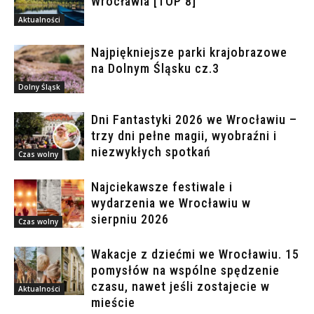
Wrocławia [TOP 8]
Aktualności
Najpiękniejsze parki krajobrazowe
na Dolnym Śląsku cz.3
Dolny Śląsk
Dni Fantastyki 2026 we Wrocławiu –
trzy dni pełne magii, wyobraźni i
niezwykłych spotkań
Czas wolny
Najciekawsze festiwale i
wydarzenia we Wrocławiu w
sierpniu 2026
Czas wolny
Wakacje z dziećmi we Wrocławiu. 15
pomysłów na wspólne spędzenie
czasu, nawet jeśli zostajecie w
Aktualności
mieście