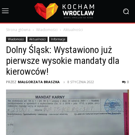
Strona główna
Wiadomości
Aktualności
Wiadomości
Aktualności
Informacje
Dolny Śląsk: Wystawiono już
pierwsze wysokie mandaty dla
kierowców!
PRZEZ
MAŁGORZATA BRASZKA
8 STYCZNIA 2022
0