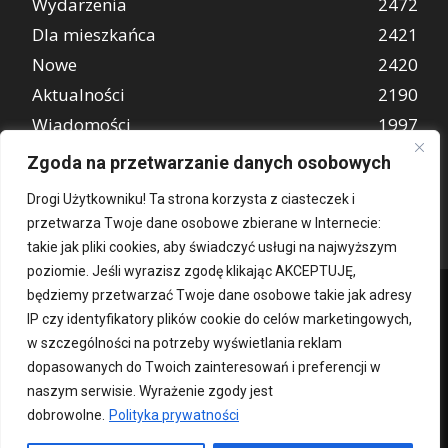
Wydarzenia
2472
Dla mieszkańca
2421
Nowe
2420
Aktualności
2190
Wiadomości
1997
REKLAMA
849
Zgoda na przetwarzanie danych osobowych
Atrakcje turystyczne
670
Drogi Użytkowniku! Ta strona korzysta z ciasteczek i
przetwarza Twoje dane osobowe zbierane w Internecie:
takie jak pliki cookies, aby świadczyć usługi na najwyższym
poziomie. Jeśli wyrazisz zgodę klikając AKCEPTUJĘ,
będziemy przetwarzać Twoje dane osobowe takie jak adresy
IP czy identyfikatory plików cookie do celów marketingowych,
w szczególności na potrzeby wyświetlania reklam
dopasowanych do Twoich zainteresowań i preferencji w
naszym serwisie. Wyrażenie zgody jest
dobrowolne.
Polityka prywatności
Kontakt
O nas
Patronat medialny
Reklama
Polityka Prywatności
kochampoznan.pl