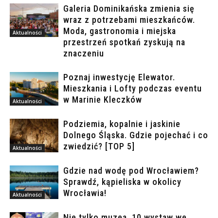
Galeria Dominikańska zmienia się
wraz z potrzebami mieszkańców.
Moda, gastronomia i miejska
Aktualności
przestrzeń spotkań zyskują na
znaczeniu
Poznaj inwestycję Elewator.
Mieszkania i Lofty podczas eventu
w Marinie Kleczków
Aktualności
Podziemia, kopalnie i jaskinie
Dolnego Śląska. Gdzie pojechać i co
zwiedzić? [TOP 5]
Aktualności
Gdzie nad wodę pod Wrocławiem?
Sprawdź, kąpieliska w okolicy
Wrocławia!
Aktualności
Nie tylko muzea. 10 wystaw we