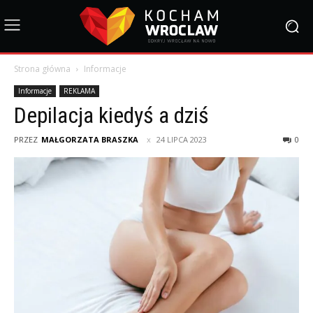
Strona główna
Informacje
Informacje
REKLAMA
Depilacja kiedyś a dziś
PRZEZ
MAŁGORZATA BRASZKA
24 LIPCA 2023
0