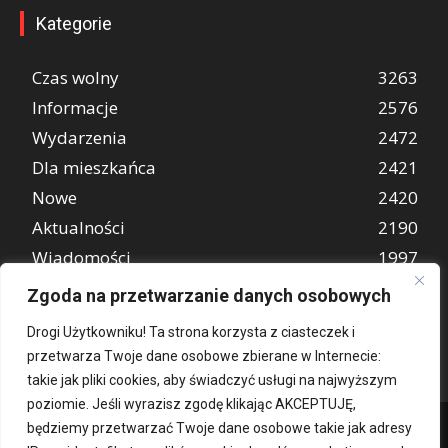
Kategorie
Czas wolny
3263
Informacje
2576
Wydarzenia
2472
Dla mieszkańca
2421
Nowe
2420
Aktualności
2190
Wiadomości
1997
REKLAMA
849
Zgoda na przetwarzanie danych osobowych
Atrakcje turystyczne
670
Drogi Użytkowniku! Ta strona korzysta z ciasteczek i
przetwarza Twoje dane osobowe zbierane w Internecie:
takie jak pliki cookies, aby świadczyć usługi na najwyższym
poziomie. Jeśli wyrazisz zgodę klikając AKCEPTUJĘ,
będziemy przetwarzać Twoje dane osobowe takie jak adresy