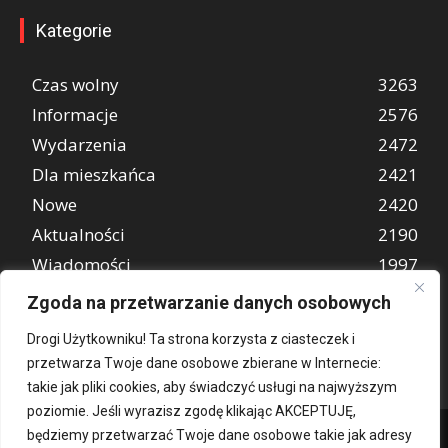
Kategorie
Czas wolny
3263
Informacje
2576
Wydarzenia
2472
Dla mieszkańca
2421
Nowe
2420
Aktualności
2190
Wiadomości
1997
REKLAMA
849
Zgoda na przetwarzanie danych osobowych
Atrakcje turystyczne
670
Drogi Użytkowniku! Ta strona korzysta z ciasteczek i
przetwarza Twoje dane osobowe zbierane w Internecie:
takie jak pliki cookies, aby świadczyć usługi na najwyższym
poziomie. Jeśli wyrazisz zgodę klikając AKCEPTUJĘ,
będziemy przetwarzać Twoje dane osobowe takie jak adresy