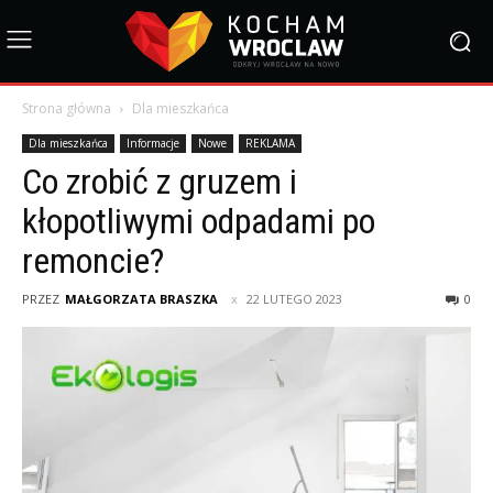
Strona główna
Dla mieszkańca
Dla mieszkańca
Informacje
Nowe
REKLAMA
Co zrobić z gruzem i
kłopotliwymi odpadami po
remoncie?
PRZEZ
MAŁGORZATA BRASZKA
22 LUTEGO 2023
0