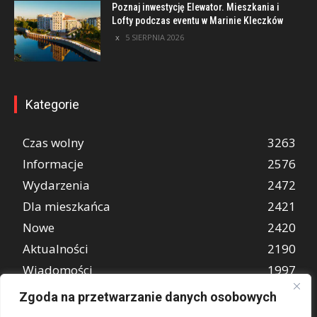
Poznaj inwestycję Elewator. Mieszkania i
Lofty podczas eventu w Marinie Kleczków
5 SIERPNIA 2026
Kategorie
Czas wolny
3263
Informacje
2576
Wydarzenia
2472
Dla mieszkańca
2421
Nowe
2420
Aktualności
2190
Wiadomości
1997
REKLAMA
849
Zgoda na przetwarzanie danych osobowych
Atrakcje turystyczne
670