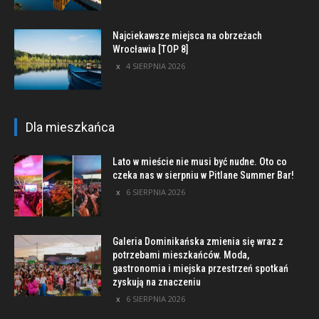
Najciekawsze miejsca na obrzeżach
Wrocławia [TOP 8]
4 SIERPNIA 2026
Dla mieszkańca
Lato w mieście nie musi być nudne. Oto co
czeka nas w sierpniu w Pitlane Summer Bar!
6 SIERPNIA 2026
Galeria Dominikańska zmienia się wraz z
potrzebami mieszkańców. Moda,
gastronomia i miejska przestrzeń spotkań
zyskują na znaczeniu
6 SIERPNIA 2026