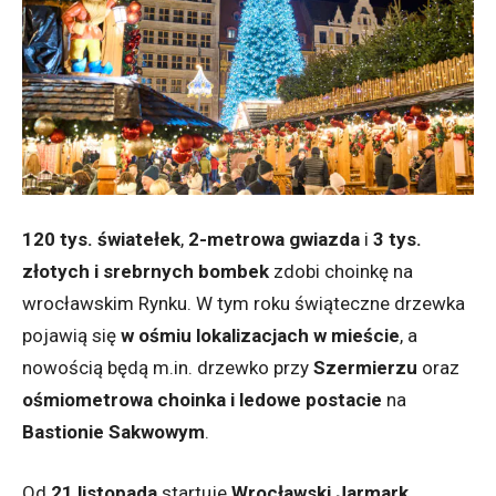
120 tys. światełek
,
2-metrowa gwiazda
i
3 tys.
złotych i srebrnych bombek
zdobi choinkę na
wrocławskim Rynku. W tym roku świąteczne drzewka
pojawią się
w ośmiu lokalizacjach w mieście
, a
nowością będą m.in. drzewko przy
Szermierzu
oraz
ośmiometrowa choinka i ledowe postacie
na
Bastionie Sakwowym
.
Od
21 listopada
startuje
Wrocławski Jarmark