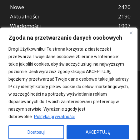
Nowe
2420
Aktualności
2190
Wiadomości
1997
REKLAMA
849
Zgoda na przetwarzanie danych osobowych
Atrakcje turystyczne
670
Drogi Użytkowniku! Ta strona korzysta z ciasteczek i
przetwarza Twoje dane osobowe zbierane w Internecie:
takie jak pliki cookies, aby świadczyć usługi na najwyższym
poziomie. Jeśli wyrazisz zgodę klikając AKCEPTUJĘ,
będziemy przetwarzać Twoje dane osobowe takie jak adresy
IP czy identyfikatory plików cookie do celów marketingowych,
w szczególności na potrzeby wyświetlania reklam
dopasowanych do Twoich zainteresowań i preferencji w
naszym serwisie. Wyrażenie zgody jest
dobrowolne.
Polityka prywatności
Kontakt
O nas
Patronat medialny
Reklama
Polityka Prywatności
kochampoznan.pl
Dostosuj
AKCEPTUJĘ