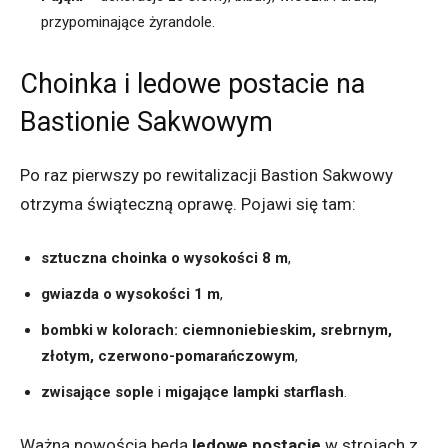
przypominające żyrandole.
Choinka i ledowe postacie na
Bastionie Sakwowym
Po raz pierwszy po rewitalizacji Bastion Sakwowy
otrzyma świąteczną oprawę. Pojawi się tam:
sztuczna choinka o wysokości 8 m
,
gwiazda o wysokości 1 m
,
bombki w kolorach: ciemnoniebieskim, srebrnym,
złotym, czerwono-pomarańczowym
,
zwisające sople
i
migające lampki starflash
.
Ważną nowością będą
ledowe postacie
w strojach z