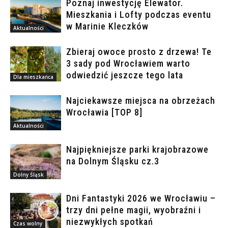
Poznaj inwestycję Elewator.
Mieszkania i Lofty podczas eventu
w Marinie Kleczków
Aktualności
Zbieraj owoce prosto z drzewa! Te
3 sady pod Wrocławiem warto
odwiedzić jeszcze tego lata
Dla mieszkańca
Najciekawsze miejsca na obrzeżach
Wrocławia [TOP 8]
Aktualności
Najpiękniejsze parki krajobrazowe
na Dolnym Śląsku cz.3
Dolny Śląsk
Dni Fantastyki 2026 we Wrocławiu –
trzy dni pełne magii, wyobraźni i
niezwykłych spotkań
Czas wolny