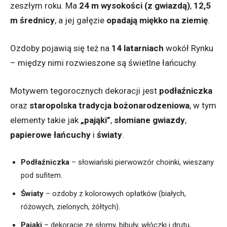
zeszłym roku. Ma
24 m wysokości (z gwiazdą)
,
12,5
m średnicy
, a jej gałęzie
opadają miękko na ziemię
.
Ozdoby pojawią się też na
14 latarniach
wokół Rynku
– między nimi rozwieszone są świetlne łańcuchy.
Motywem tegorocznych dekoracji jest
podłaźniczka
oraz
staropolska tradycja bożonarodzeniowa
, w tym
elementy takie jak
„pająki”
,
słomiane gwiazdy
,
papierowe łańcuchy
i
światy
.
Podłaźniczka
– słowiański pierwowzór choinki, wieszany
pod sufitem.
Światy
– ozdoby z kolorowych opłatków (białych,
różowych, zielonych, żółtych).
Pająki
– dekoracje ze słomy, bibuły, włóczki i drutu,