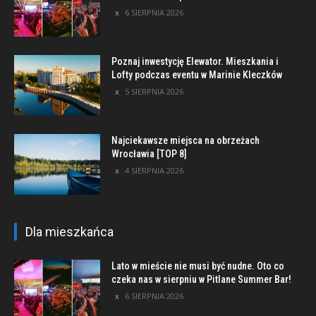
6 SIERPNIA 2026
Poznaj inwestycję Elewator. Mieszkania i
Lofty podczas eventu w Marinie Kleczków
5 SIERPNIA 2026
Najciekawsze miejsca na obrzeżach
Wrocławia [TOP 8]
4 SIERPNIA 2026
Dla mieszkańca
Lato w mieście nie musi być nudne. Oto co
czeka nas w sierpniu w Pitlane Summer Bar!
6 SIERPNIA 2026