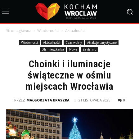
Strona główna
Wiadomości
Aktualności
Wiadomości
Aktualności
Czas wolny
Atrakcje turystyczne
Dla mieszkańca
Nowe
Za darmo
Choinki i iluminacje
świąteczne w ośmiu
miejscach Wrocławia
PRZEZ
MAŁGORZATA BRASZKA
21 LISTOPADA 2025
0