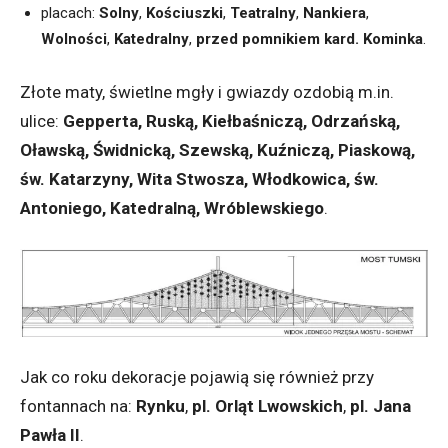
placach:
Solny
,
Kościuszki
,
Teatralny
,
Nankiera
,
Wolności
,
Katedralny
,
przed pomnikiem kard. Kominka
.
Złote maty, świetlne mgły i gwiazdy ozdobią m.in.
ulice:
Gepperta, Ruską, Kiełbaśniczą, Odrzańską,
Oławską, Świdnicką, Szewską, Kuźniczą, Piaskową,
św. Katarzyny, Wita Stwosza, Włodkowica, św.
Antoniego, Katedralną, Wróblewskiego
.
Jak co roku dekoracje pojawią się również przy
fontannach na:
Rynku
,
pl. Orląt Lwowskich
,
pl. Jana
Pawła II
.