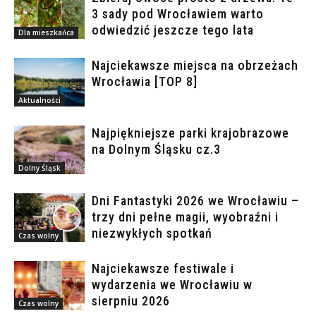
3 sady pod Wrocławiem warto
odwiedzić jeszcze tego lata
Dla mieszkańca
Najciekawsze miejsca na obrzeżach
Wrocławia [TOP 8]
Aktualności
Najpiękniejsze parki krajobrazowe
na Dolnym Śląsku cz.3
Dolny Śląsk
Dni Fantastyki 2026 we Wrocławiu –
trzy dni pełne magii, wyobraźni i
niezwykłych spotkań
Czas wolny
Najciekawsze festiwale i
wydarzenia we Wrocławiu w
sierpniu 2026
Czas wolny