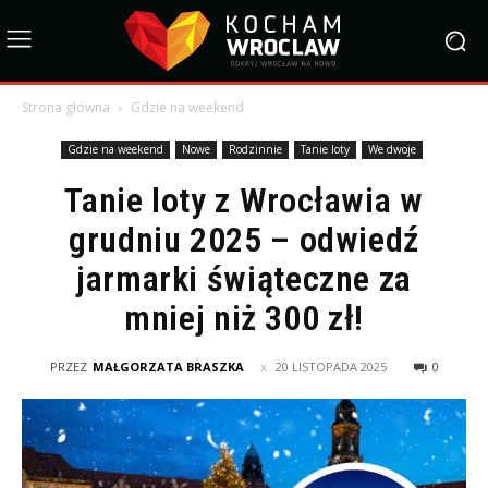
Strona główna
Gdzie na weekend
Gdzie na weekend
Nowe
Rodzinnie
Tanie loty
We dwoje
Tanie loty z Wrocławia w
grudniu 2025 – odwiedź
jarmarki świąteczne za
mniej niż 300 zł!
PRZEZ
MAŁGORZATA BRASZKA
20 LISTOPADA 2025
0