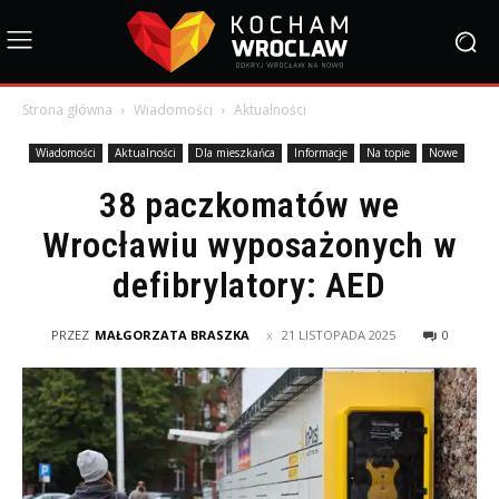
Strona główna
Wiadomości
Aktualności
Wiadomości
Aktualności
Dla mieszkańca
Informacje
Na topie
Nowe
38 paczkomatów we
Wrocławiu wyposażonych w
defibrylatory: AED
PRZEZ
MAŁGORZATA BRASZKA
21 LISTOPADA 2025
0