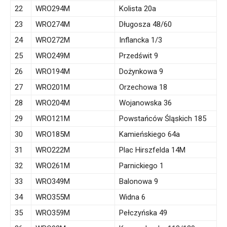
22
WRO294M
Kolista 20a
23
WRO274M
Długosza 48/60
24
WRO272M
Inflancka 1/3
25
WRO249M
Przedświt 9
26
WRO194M
Dożynkowa 9
27
WRO201M
Orzechowa 18
28
WRO204M
Wojanowska 36
29
WRO121M
Powstańców Śląskich 185
30
WRO185M
Kamieńskiego 64a
31
WRO222M
Plac Hirszfelda 14M
32
WRO261M
Parnickiego 1
33
WRO349M
Balonowa 9
34
WRO355M
Widna 6
35
WRO359M
Pełczyńska 49