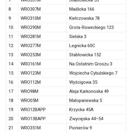
7
WRO337M
Stabłowicka 55
8
WRO307M
Maślicka 166
9
WRO310M
Kiełczowska 78
10
WRO290M
Grota-Roweckiego 123
11
WRO281M
Sielska 3
12
WRO277M
Legnicka 60C
13
WRO253M
Stabłowicka 152
14
WRO161M
Na Ostatnim Groszu 3
15
WRO123M
Wojciecha Cybulskiego 7
16
WRO112M
Wyścigowa 35
17
WRO98M
Aleja Karkonoska 49
18
WRO05M
Małopanewska 5
19
WRO12BAPP
Krzycka 45A
20
WRO13BAPP
Zwycięska 44–54
21
WRO351M
Pionierów 9