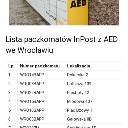
Lista paczkomatów InPost z AED
we Wrocławiu
Lp.
Numer paczkomatu
Lokalizacja
1
WRO14BAPP
Dokerska 2
2
WRO08BAPP
Lotnicza 139
3
WRO22BAPP
Piechoty 12
4
WRO15BAPP
Miodowa 107
5
WRO10BAPP
Plac Bzowy 1
6
WRO03BAPP
Gałowska 8D