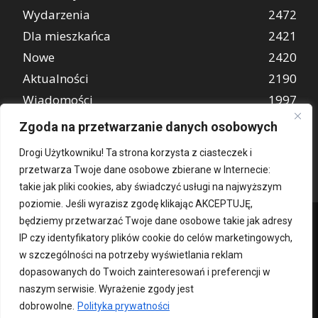
Wydarzenia
2472
Dla mieszkańca
2421
Nowe
2420
Aktualności
2190
Wiadomości
1997
REKLAMA
849
Zgoda na przetwarzanie danych osobowych
Atrakcje turystyczne
670
Drogi Użytkowniku! Ta strona korzysta z ciasteczek i
przetwarza Twoje dane osobowe zbierane w Internecie:
takie jak pliki cookies, aby świadczyć usługi na najwyższym
poziomie. Jeśli wyrazisz zgodę klikając AKCEPTUJĘ,
będziemy przetwarzać Twoje dane osobowe takie jak adresy
IP czy identyfikatory plików cookie do celów marketingowych,
w szczególności na potrzeby wyświetlania reklam
dopasowanych do Twoich zainteresowań i preferencji w
naszym serwisie. Wyrażenie zgody jest
dobrowolne.
Polityka prywatności
Kontakt
O nas
Patronat medialny
Reklama
Polityka Prywatności