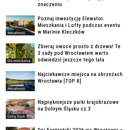
znaczeniu
Poznaj inwestycję Elewator.
Mieszkania i Lofty podczas eventu
w Marinie Kleczków
Aktualności
Zbieraj owoce prosto z drzewa! Te
3 sady pod Wrocławiem warto
odwiedzić jeszcze tego lata
Dla mieszkańca
Najciekawsze miejsca na obrzeżach
Wrocławia [TOP 8]
Aktualności
Najpiękniejsze parki krajobrazowe
na Dolnym Śląsku cz.3
Dolny Śląsk
Dni Fantastyki 2026 we Wrocławiu –