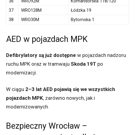
36
WRO92M
Komandorska 118/120
37
WRO128M
Łódzka 19
38
WRO30M
Bytomska 1
AED w pojazdach MPK
Defibrylatory są już dostępne
w pojazdach nadzoru
ruchu MPK oraz w tramwaju
Skoda 19T
po
modernizacji.
W ciągu
2–3 lat AED pojawią się we wszystkich
pojazdach MPK
, zarówno nowych, jak i
modernizowanych.
Bezpieczny Wrocław –