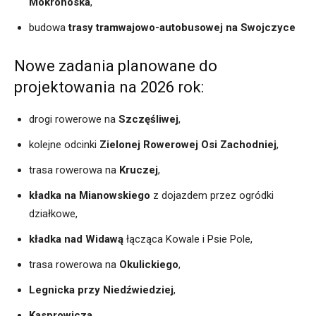
Mokronoska
,
budowa
trasy tramwajowo-autobusowej na Swojczyce
Nowe zadania planowane do
projektowania na 2026 rok:
drogi rowerowe na
Szczęśliwej
,
kolejne odcinki
Zielonej Rowerowej Osi Zachodniej
,
trasa rowerowa na
Kruczej
,
kładka na Mianowskiego
z dojazdem przez ogródki
działkowe,
kładka nad Widawą
łącząca Kowale i Psie Pole,
trasa rowerowa na
Okulickiego
,
Legnicka przy Niedźwiedziej
,
Kasprowicza
,