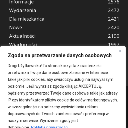
Informacje
2576
Wydarzenia
2472
Dla mieszkańca
2421
Nowe
2420
Aktualności
2190
Wiadomości
1997
REKLAMA
849
Zgoda na przetwarzanie danych osobowych
Atrakcje turystyczne
670
Drogi Użytkowniku! Ta strona korzysta z ciasteczek i
przetwarza Twoje dane osobowe zbierane w Internecie:
takie jak pliki cookies, aby świadczyć usługi na najwyższym
poziomie. Jeśli wyrazisz zgodę klikając AKCEPTUJĘ,
będziemy przetwarzać Twoje dane osobowe takie jak adresy
IP czy identyfikatory plików cookie do celów marketingowych,
w szczególności na potrzeby wyświetlania reklam
dopasowanych do Twoich zainteresowań i preferencji w
naszym serwisie. Wyrażenie zgody jest
dobrowolne.
Polityka prywatności
Kontakt
O nas
Patronat medialny
Reklama
Polityka Prywatności