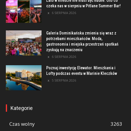
Lato w mieście nie musi być nudne. Oto co
czeka nas w sierpniu w Pitlane Summer Bar!
6 SIERPNIA 2026
Galeria Dominikańska zmienia się wraz z
potrzebami mieszkańców. Moda,
gastronomia i miejska przestrzeń spotkań
zyskują na znaczeniu
6 SIERPNIA 2026
Poznaj inwestycję Elewator. Mieszkania i
Lofty podczas eventu w Marinie Kleczków
5 SIERPNIA 2026
Kategorie
Czas wolny
3263