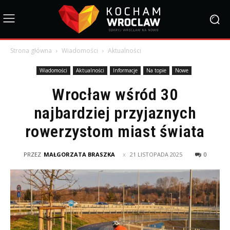
Strona główna
Wiadomości
Aktualności
Wiadomości
Aktualności
Informacje
Na topie
Nowe
Wrocław wśród 30
najbardziej przyjaznych
rowerzystom miast świata
PRZEZ
MAŁGORZATA BRASZKA
21 LISTOPADA 2025
0