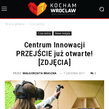
Strona główna
Czas wolny
Czas wolny
Nowe miejsca
Centrum Innowacji
PRZEJŚCIE już otwarte!
[ZDJĘCIA]
PRZEZ
MAŁGORZATA BRASZKA
7 GRUDNIA 2017
0