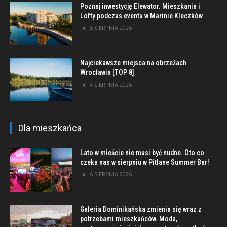
Poznaj inwestycję Elewator. Mieszkania i
Lofty podczas eventu w Marinie Kleczków
5 SIERPNIA 2026
Najciekawsze miejsca na obrzeżach
Wrocławia [TOP 8]
4 SIERPNIA 2026
Dla mieszkańca
Lato w mieście nie musi być nudne. Oto co
czeka nas w sierpniu w Pitlane Summer Bar!
6 SIERPNIA 2026
Galeria Dominikańska zmienia się wraz z
potrzebami mieszkańców. Moda,