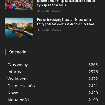
gastronomia i miejska przestrzeń spotkań
zyskują na znaczeniu
6 SIERPNIA 2026
Poznaj inwestycję Elewator. Mieszkania i
Lofty podczas eventu w Marinie Kleczków
5 SIERPNIA 2026
Kategorie
Czas wolny
3263
Informacje
2576
Wydarzenia
2472
Dla mieszkańca
2421
Nowe
2420
Aktualności
2190