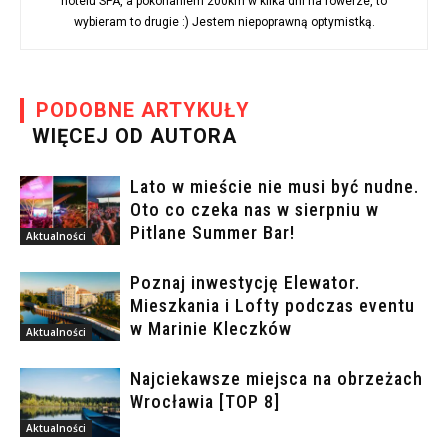
hotelu SPA, a pokonaniem 200km w kilka dni na rowerze, to
wybieram to drugie :) Jestem niepoprawną optymistką.
PODOBNE ARTYKUŁY
WIĘCEJ OD AUTORA
Lato w mieście nie musi być nudne.
Oto co czeka nas w sierpniu w
Pitlane Summer Bar!
Aktualności
Poznaj inwestycję Elewator.
Mieszkania i Lofty podczas eventu
w Marinie Kleczków
Aktualności
Najciekawsze miejsca na obrzeżach
Wrocławia [TOP 8]
Aktualności