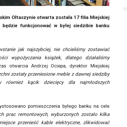
kim Ołtaszynie otwarta została 17 filia Miejskiej
ał będzie funkcjonować w byłej siedzibie banku
stanie jak najszybciej, nie chcieliśmy zostawiać
ści wypożyczania książek, dlatego działaliśmy
s otwarcia Andrzej Ociepa, dyrektor Miejskiej
chni zostały przeniesione meble z dawnej siedziby
my również kącik dziecięcy dla najmłodszych
rzystosowano pomieszczenia byłego banku na cele
ych prac remontowych, wyburzonych zostało kilka
iejsce przenieść kable elektryczne, zlikwidować