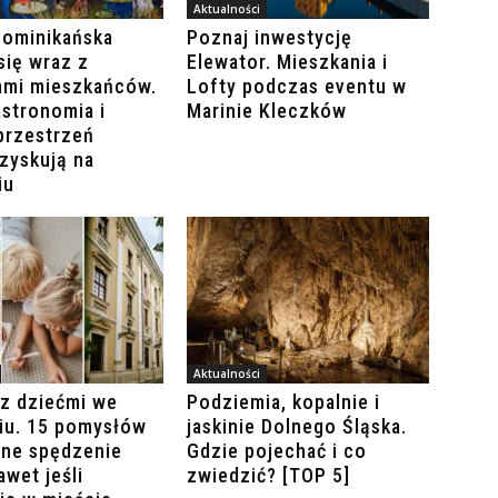
Aktualności
Dominikańska
Poznaj inwestycję
się wraz z
Elewator. Mieszkania i
ami mieszkańców.
Lofty podczas eventu w
stronomia i
Marinie Kleczków
przestrzeń
zyskują na
iu
Aktualności
z dziećmi we
Podziemia, kopalnie i
iu. 15 pomysłów
jaskinie Dolnego Śląska.
lne spędzenie
Gdzie pojechać i co
awet jeśli
zwiedzić? [TOP 5]