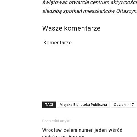
świętować otwarcie centrum aktywności l
siedzibą spotkań mieszkańców Ołtaszyn
Wasze komentarze
Komentarze
TAGI
Miejska Biblioteka Publiczna
Odział nr 17
Poprzedni artykuł
Wrocław celem numer jeden wśród
podróży po Europie