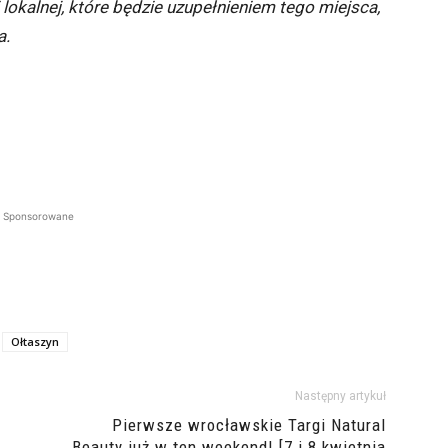
okalnej, które będzie uzupełnieniem tego miejsca,
a.
Sponsorowane
Ołtaszyn
Następny artykuł
Pierwsze wrocławskie Targi Natural
Beauty już w ten weekend! [7 i 8 kwietnia