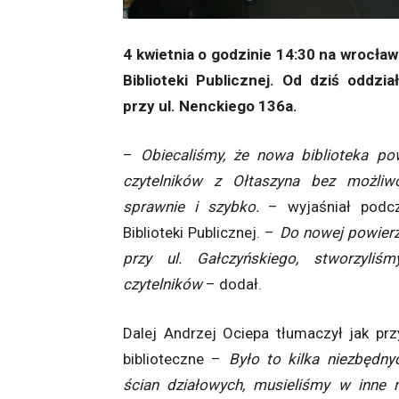
4 kwietnia o godzinie 14:30 na wrocławs
Biblioteki Publicznej. Od dziś oddzi
przy ul. Nenckiego 136a.
–
Obiecaliśmy, że nowa biblioteka pow
czytelników z Ołtaszyna bez możliwo
sprawnie i szybko.
– wyjaśniał podcza
Biblioteki Publicznej. –
Do nowej powierz
przy ul. Gałczyńskiego, stworzyliś
czytelników
– dodał.
Dalej Andrzej Ociepa tłumaczył jak p
biblioteczne –
Było to kilka niezbędn
ścian działowych, musieliśmy w inne m