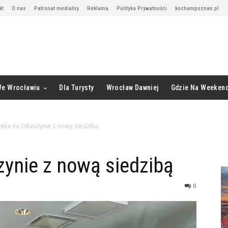
kt
O nas
Patronat medialny
Reklama
Polityka Prywatności
kochampoznan.pl
We Wrocławiu
Dla Turysty
Wrocław Dawniej
Gdzie Na Weeken
teka na Ołtaszynie z nową siedzibą
zynie z nową siedzibą
0