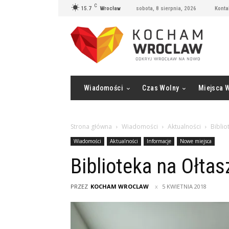
C
15.7
Wrocław
sobota, 8 sierpnia, 2026
Konta
Wiadomości
Czas Wolny
Miejsca 
Strona główna
Wiadomości
Aktualności
Biblio
Wiadomości
Aktualności
Informacje
Nowe miejsca
Biblioteka na Ołtas
PRZEZ
KOCHAM WROCLAW
5 KWIETNIA 2018