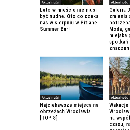
Aktualności
Aktualności
Lato w mieście nie musi
Galeria 
być nudne. Oto co czeka
zmienia 
nas w sierpniu w Pitlane
potrzeb
Summer Bar!
Moda, ga
miejska 
spotkań 
znaczen
Aktualności
Aktualności
Najciekawsze miejsca na
Wakacje 
obrzeżach Wrocławia
Wrocław
[TOP 8]
na wspó
czasu, n