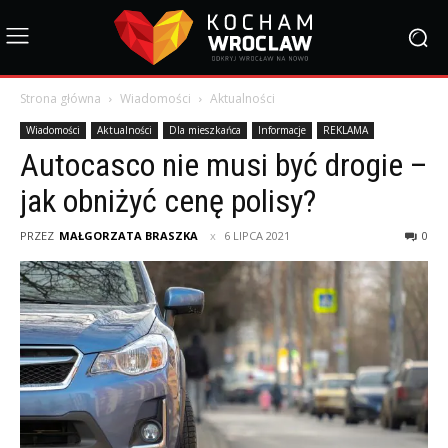
Strona główna
Wiadomości
Aktualności
Wiadomości
Aktualności
Dla mieszkańca
Informacje
REKLAMA
Autocasco nie musi być drogie –
jak obniżyć cenę polisy?
PRZEZ
MAŁGORZATA BRASZKA
6 LIPCA 2021
0