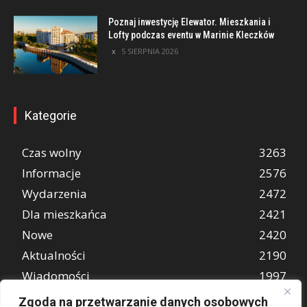
Poznaj inwestycję Elewator. Mieszkania i
Lofty podczas eventu w Marinie Kleczków
5 SIERPNIA 2026
Kategorie
Czas wolny
3263
Informacje
2576
Wydarzenia
2472
Dla mieszkańca
2421
Nowe
2420
Aktualności
2190
Wiadomości
1997
REKLAMA
849
Zgoda na przetwarzanie danych osobowych