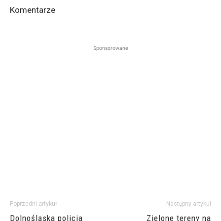
Komentarze
Sponsorowane
Poprzedni artykuł
Następny artykuł
Dolnośląska policja
Zielone tereny na