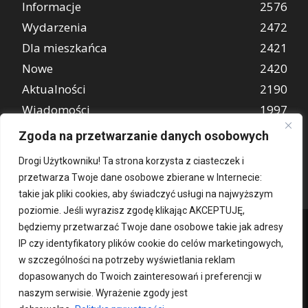
Informacje
2576
Wydarzenia
2472
Dla mieszkańca
2421
Nowe
2420
Aktualności
2190
Wiadomości
1997
REKLAMA
849
Zgoda na przetwarzanie danych osobowych
Atrakcje turystyczne
670
Drogi Użytkowniku! Ta strona korzysta z ciasteczek i
przetwarza Twoje dane osobowe zbierane w Internecie:
takie jak pliki cookies, aby świadczyć usługi na najwyższym
poziomie. Jeśli wyrazisz zgodę klikając AKCEPTUJĘ,
będziemy przetwarzać Twoje dane osobowe takie jak adresy
IP czy identyfikatory plików cookie do celów marketingowych,
w szczególności na potrzeby wyświetlania reklam
dopasowanych do Twoich zainteresowań i preferencji w
naszym serwisie. Wyrażenie zgody jest