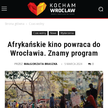
Strona główna
Czas wolny
Czas wolny
Nowe
Wydarzenia
Afrykańskie kino powraca do
Wrocławia. Znamy program
PRZEZ
MAŁGORZATA BRASZKA
5 MARCA 2024
0