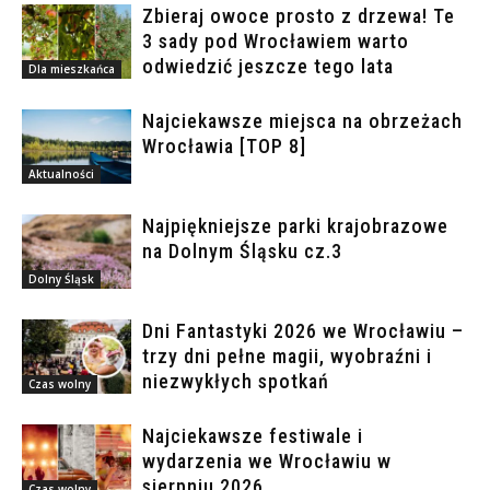
Zbieraj owoce prosto z drzewa! Te
3 sady pod Wrocławiem warto
odwiedzić jeszcze tego lata
Dla mieszkańca
Najciekawsze miejsca na obrzeżach
Wrocławia [TOP 8]
Aktualności
Najpiękniejsze parki krajobrazowe
na Dolnym Śląsku cz.3
Dolny Śląsk
Dni Fantastyki 2026 we Wrocławiu –
trzy dni pełne magii, wyobraźni i
niezwykłych spotkań
Czas wolny
Najciekawsze festiwale i
wydarzenia we Wrocławiu w
sierpniu 2026
Czas wolny