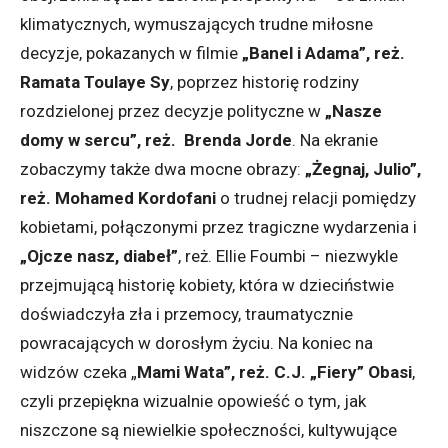
klimatycznych, wymuszających trudne miłosne
decyzje, pokazanych w filmie
„Banel i Adama”, reż.
Ramata Toulaye Sy
, poprzez historię rodziny
rozdzielonej przez decyzje polityczne w
„Nasze
domy w sercu”, reż. Brenda Jorde
. Na ekranie
zobaczymy także dwa mocne obrazy:
„Żegnaj, Julio”,
reż. Mohamed Kordofani
o trudnej relacji pomiędzy
kobietami, połączonymi przez tragiczne wydarzenia i
„Ojcze nasz, diabeł”
, reż. Ellie Foumbi – niezwykle
przejmującą historię kobiety, która w dzieciństwie
doświadczyła zła i przemocy, traumatycznie
powracających w dorosłym życiu. Na koniec na
widzów czeka „
Mami Wata”, reż. C.J. „Fiery” Obasi
,
czyli przepiękna wizualnie opowieść o tym, jak
niszczone są niewielkie społeczności, kultywujące