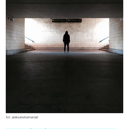
fot. aleksandramariab