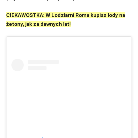
CIEKAWOSTKA: W Lodziarni Roma kupisz lody na
żetony, jak za dawnych lat!