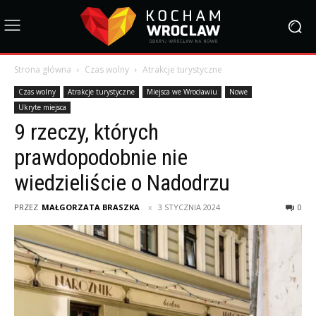
Strona główna
Czas wolny
Atrakcje turystyczne
Czas wolny
Atrakcje turystyczne
Miejsca we Wrocławiu
Nowe
Ukryte miejsca
9 rzeczy, których
prawdopodobnie nie
wiedzieliście o Nadodrzu
PRZEZ
MAŁGORZATA BRASZKA
3 STYCZNIA 2024
0