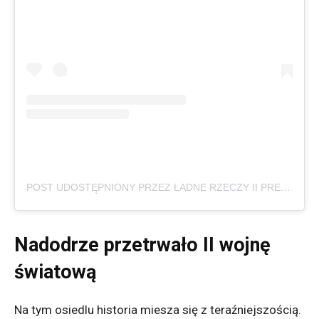
POST UDOSTĘPNIONY PRZEZ ŁADNE RZECZY II PREZENTY II ŚWIECE II BIŻUTERIA II RĘKODZIEŁO (@LADNERZECZY.SKLEP)
Nadodrze przetrwało II wojnę
światową
Na tym osiedlu historia miesza się z teraźniejszością.