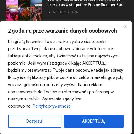
czeka nas w sierpniu w Pitlane Summer Bar!
6 SIERPNIA 2026
Zgoda na przetwarzanie danych osobowych
Poznaj inwestycję Elewator. Mieszkania i
Lofty podczas eventu w Marinie Kleczków
Drogi Użytkowniku! Ta strona korzysta z ciasteczek i
5 SIERPNIA 2026
przetwarza Twoje dane osobowe zbierane w Internecie:
takie jak pliki cookies, aby świadczyć usługi na najwyższym
poziomie. Jeśli wyrazisz zgodę klikając AKCEPTUJĘ,
Najciekawsze miejsca na obrzeżach
będziemy przetwarzać Twoje dane osobowe takie jak adresy
Wrocławia [TOP 8]
IP czy identyfikatory plików cookie do celów marketingowych,
4 SIERPNIA 2026
w szczególności na potrzeby wyświetlania reklam
dopasowanych do Twoich zainteresowań i preferencji w
naszym serwisie. Wyrażenie zgody jest
Dla mieszkańca
dobrowolne.
Polityka prywatności
Lato w mieście nie musi być nudne. Oto co
Dostosuj
AKCEPTUJĘ
czeka nas w sierpniu w Pitlane Summer Bar!
6 SIERPNIA 2026