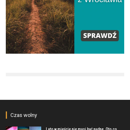
Czas wolny
Lato w mieście nie musi być nudne. Oto co