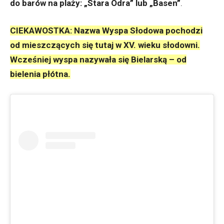
do barów na plaży: „Stara Odra” lub „Basen”
.
CIEKAWOSTKA: Nazwa Wyspa Słodowa pochodzi
od mieszczących się tutaj w XV. wieku słodowni.
Wcześniej wyspa nazywała się Bielarską – od
bielenia płótna.