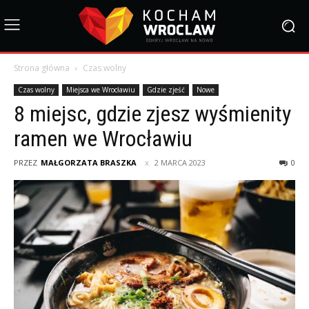
Strona główna
Czas wolny
Czas wolny
Miejsca we Wrocławiu
Gdzie zjeść
Nowe
8 miejsc, gdzie zjesz wyśmienity
ramen we Wrocławiu
PRZEZ
MAŁGORZATA BRASZKA
2 MARCA 2023
0