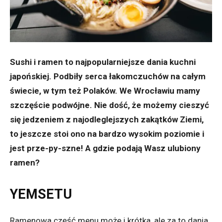
Sushi i ramen to najpopularniejsze dania kuchni
japońskiej. Podbiły serca łakomczuchów na całym
świecie, w tym też Polaków. We Wrocławiu mamy
szczęście podwójne. Nie dość, że możemy cieszyć
się jedzeniem z najodleglejszych zakątków Ziemi,
to jeszcze stoi ono na bardzo wysokim poziomie i
jest prze-py-szne! A gdzie podają Wasz ulubiony
ramen?
YEMSETU
Ramenowa część menu może i krótka, ale za to dania