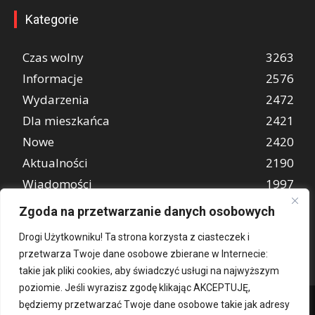
Kategorie
Czas wolny
3263
Informacje
2576
Wydarzenia
2472
Dla mieszkańca
2421
Nowe
2420
Aktualności
2190
Wiadomości
1997
REKLAMA
849
Zgoda na przetwarzanie danych osobowych
Atrakcje turystyczne
670
Drogi Użytkowniku! Ta strona korzysta z ciasteczek i
przetwarza Twoje dane osobowe zbierane w Internecie:
takie jak pliki cookies, aby świadczyć usługi na najwyższym
poziomie. Jeśli wyrazisz zgodę klikając AKCEPTUJĘ,
będziemy przetwarzać Twoje dane osobowe takie jak adresy