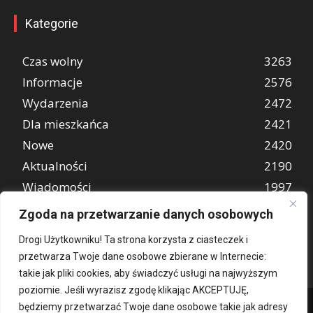
Kategorie
Czas wolny
3263
Informacje
2576
Wydarzenia
2472
Dla mieszkańca
2421
Nowe
2420
Aktualności
2190
Wiadomości
1997
REKLAMA
849
Zgoda na przetwarzanie danych osobowych
Atrakcje turystyczne
670
Drogi Użytkowniku! Ta strona korzysta z ciasteczek i
przetwarza Twoje dane osobowe zbierane w Internecie:
takie jak pliki cookies, aby świadczyć usługi na najwyższym
poziomie. Jeśli wyrazisz zgodę klikając AKCEPTUJĘ,
będziemy przetwarzać Twoje dane osobowe takie jak adresy