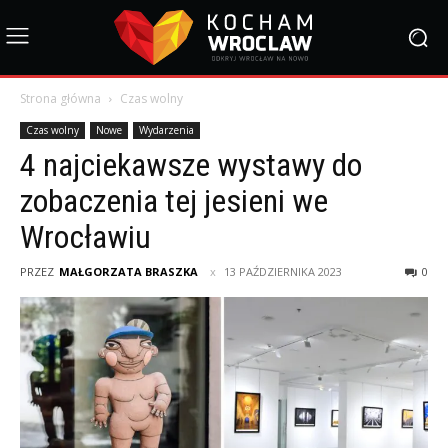
Strona główna
Czas wolny
Czas wolny
Nowe
Wydarzenia
4 najciekawsze wystawy do
zobaczenia tej jesieni we
Wrocławiu
PRZEZ
MAŁGORZATA BRASZKA
13 PAŹDZIERNIKA 2023
0