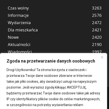
Czas wolny
3263
Informacje
2576
Wydarzenia
2472
Dla mieszkańca
2421
Nowe
2420
Aktualności
2190
Wiadomości
1997
REKLAMA
849
Zgoda na przetwarzanie danych osobowych
Atrakcje turystyczne
670
Drogi Użytkowniku! Ta strona korzysta z ciasteczek i
przetwarza Twoje dane osobowe zbierane w Internecie:
takie jak pliki cookies, aby świadczyć usługi na najwyższym
poziomie. Jeśli wyrazisz zgodę klikając AKCEPTUJĘ,
będziemy przetwarzać Twoje dane osobowe takie jak adresy
IP czy identyfikatory plików cookie do celów marketingowych,
w szczególności na potrzeby wyświetlania reklam