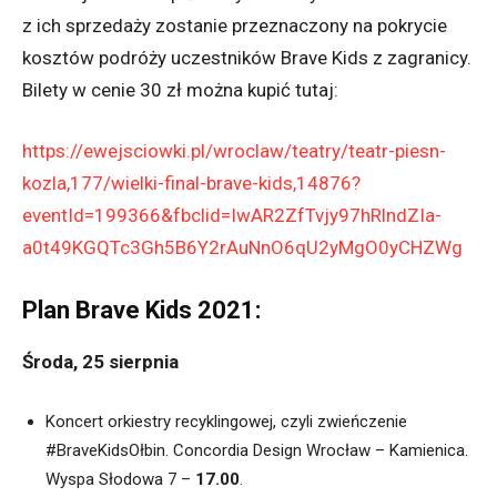
z ich sprzedaży zostanie przeznaczony na pokrycie
kosztów podróży uczestników Brave Kids z zagranicy.
Bilety w cenie 30 zł można kupić tutaj:
https://ewejsciowki.pl/wroclaw/teatry/teatr-piesn-
kozla,177/wielki-final-brave-kids,14876?
eventId=199366&fbclid=IwAR2ZfTvjy97hRlndZIa-
a0t49KGQTc3Gh5B6Y2rAuNnO6qU2yMgO0yCHZWg
Plan Brave Kids 2021:
Środa, 25 sierpnia
Koncert orkiestry recyklingowej, czyli zwieńczenie
#BraveKidsOłbin. Concordia Design Wrocław – Kamienica.
Wyspa Słodowa 7 –
17.00
.