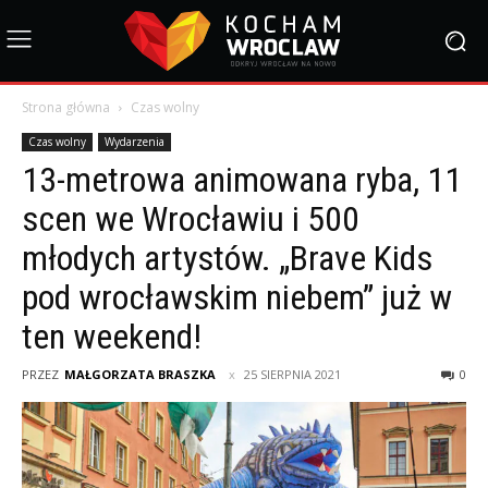
Strona główna
Czas wolny
Czas wolny
Wydarzenia
13-metrowa animowana ryba, 11
scen we Wrocławiu i 500
młodych artystów. „Brave Kids
pod wrocławskim niebem” już w
ten weekend!
PRZEZ
MAŁGORZATA BRASZKA
25 SIERPNIA 2021
0