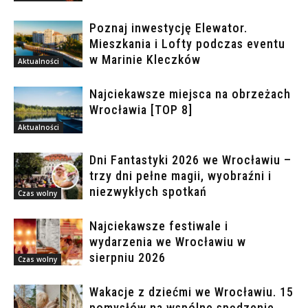
Poznaj inwestycję Elewator.
Mieszkania i Lofty podczas eventu
w Marinie Kleczków
Aktualności
Najciekawsze miejsca na obrzeżach
Wrocławia [TOP 8]
Aktualności
Dni Fantastyki 2026 we Wrocławiu –
trzy dni pełne magii, wyobraźni i
niezwykłych spotkań
Czas wolny
Najciekawsze festiwale i
wydarzenia we Wrocławiu w
sierpniu 2026
Czas wolny
Wakacje z dziećmi we Wrocławiu. 15
pomysłów na wspólne spędzenie