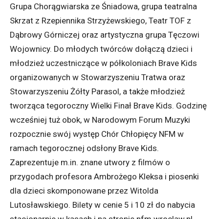
Grupa Chorągwiarska ze Śniadowa, grupa teatralna
Skrzat z Rzepiennika Strzyżewskiego, Teatr TOF z
Dąbrowy Górniczej oraz artystyczna grupa Tęczowi
Wojownicy. Do młodych twórców dołączą dzieci i
młodzież uczestniczące w półkoloniach Brave Kids
organizowanych w Stowarzyszeniu Tratwa oraz
Stowarzyszeniu Żółty Parasol, a także młodzież
tworząca tegoroczny Wielki Finał Brave Kids. Godzinę
wcześniej tuż obok, w Narodowym Forum Muzyki
rozpocznie swój występ Chór Chłopięcy NFM w
ramach tegorocznej odsłony Brave Kids.
Zaprezentuje m.in. znane utwory z filmów o
przygodach profesora Ambrożego Kleksa i piosenki
dla dzieci skomponowane przez Witolda
Lutosławskiego. Bilety w cenie 5 i 10 zł do nabycia
stacjonarnie w kasach i na stronie nfm.wroclaw.pl.