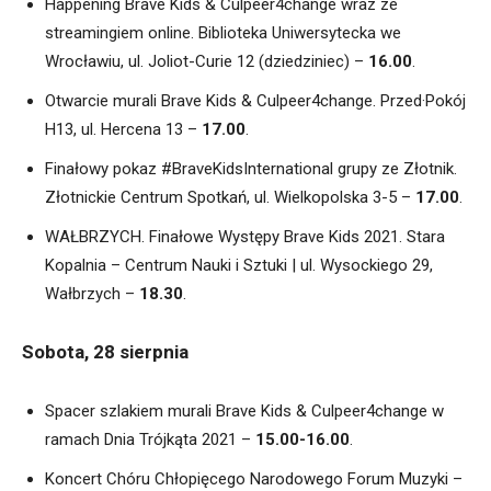
Happening Brave Kids & Culpeer4change wraz ze
streamingiem online. Biblioteka Uniwersytecka
we
Wrocławiu, ul. Joliot-Curie 12 (dziedziniec) –
16.00
.
Otwarcie murali Brave Kids & Culpeer4change. Przed·Pokój
H13, ul. Hercena 13 –
17.00
.
Finałowy pokaz #BraveKidsInternational grupy ze Złotnik.
Złotnickie Centrum Spotkań, ul. Wielkopolska 3-5 –
17.00
.
WAŁBRZYCH. Finałowe Występy Brave Kids 2021. Stara
Kopalnia – Centrum Nauki i Sztuki | ul. Wysockiego 29,
Wałbrzych –
18.30
.
Sobota, 28 sierpnia
Spacer szlakiem murali Brave Kids & Culpeer4change w
ramach Dnia Trójkąta 2021 –
15.00-16.00
.
Koncert Chóru Chłopięcego Narodowego Forum Muzyki –