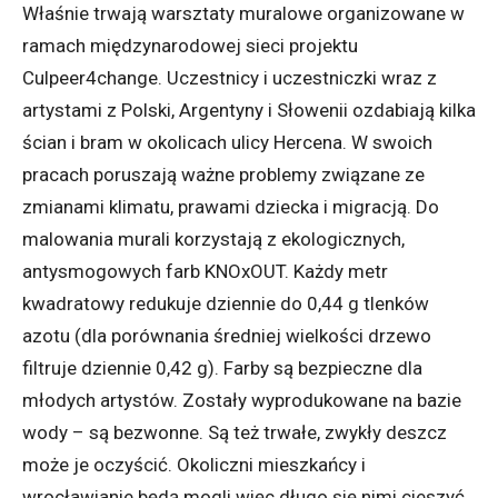
Właśnie trwają warsztaty muralowe organizowane w
ramach międzynarodowej sieci projektu
Culpeer4change. Uczestnicy i uczestniczki wraz z
artystami z Polski, Argentyny i Słowenii ozdabiają kilka
ścian i bram w okolicach ulicy Hercena. W swoich
pracach poruszają ważne problemy związane ze
zmianami klimatu, prawami dziecka i migracją. Do
malowania murali korzystają z ekologicznych,
antysmogowych farb KNOxOUT. Każdy metr
kwadratowy redukuje dziennie do 0,44 g tlenków
azotu (dla porównania średniej wielkości drzewo
filtruje dziennie 0,42 g). Farby są bezpieczne dla
młodych artystów. Zostały wyprodukowane na bazie
wody – są bezwonne. Są też trwałe, zwykły deszcz
może je oczyścić. Okoliczni mieszkańcy i
wrocławianie będą mogli więc długo się nimi cieszyć.