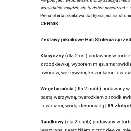
Pergoli, jak i wrocławian, którzy szukają niec
wszystkich znajdzie się tu dobra przestrzeń
– d
Pełna oferta piknikowa dostępna jest na stron
CENNIK:
Zestawy piknikowe Hali Stulecia sprzed
Klasyczny
(dla 2 os.) podawany w torbie
z rzodkiewką, wyborem mięs, smarowidł
owoców, warzywami, kiszonkami i owoca
Wegetariański
(dla 2 osób) podawany w
pastą warzywną, twarożkiem z rzodkiewką
i owocami, wodą i lemoniadą |
89 złotyc
Randkowy
(dla 2 osób) podawany w torbi
warzywną, twarożkiem z rzodkiewką, mię