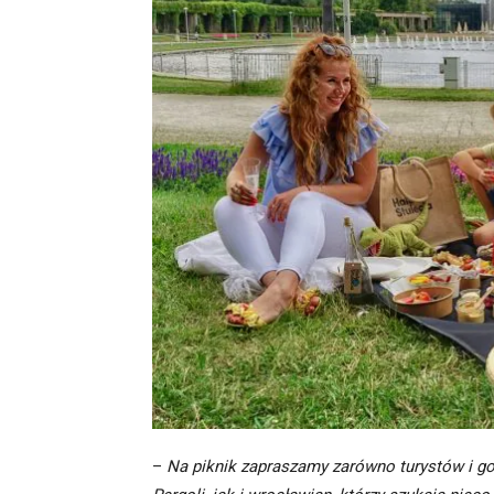
–
Na piknik zapraszamy zarówno turystów i go