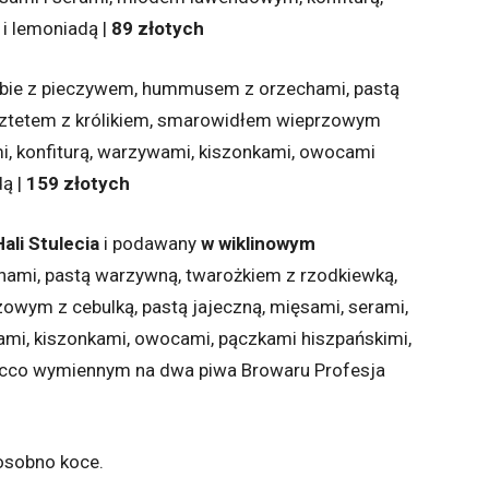
i lemoniadą |
89 złotych
rbie z pieczywem, hummusem z orzechami, pastą
sztetem z królikiem, smarowidłem wieprzowym
mi, konfiturą, warzywami, kiszonkami, owocami
dą |
159 złotych
ali Stulecia
i podawany
w wiklinowym
mi, pastą warzywną, twarożkiem z rzodkiewką,
owym z cebulką, pastą jajeczną, mięsami, serami,
mi, kiszonkami, owocami, pączkami hiszpańskimi,
secco wymiennym na dwa piwa Browaru Profesja
osobno koce.