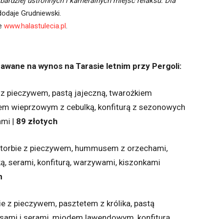
o bardziej ustronnych i kameralnych miejsc relaksu. Dla
odaje Grudniewski.
ie
www.halastulecia.pl
.
awane na wynos na Tarasie letnim przy Pergoli:
 z pieczywem, pastą jajeczną, twarożkiem
em wieprzowym z cebulką, konfiturą z sezonowych
mi |
89 złotych
 torbie z pieczywem, hummusem z orzechami,
, serami, konfiturą, warzywami, kiszonkami
h
e z pieczywem, pasztetem z królika, pastą
sami i serami, miodem lawendowym, konfiturą,