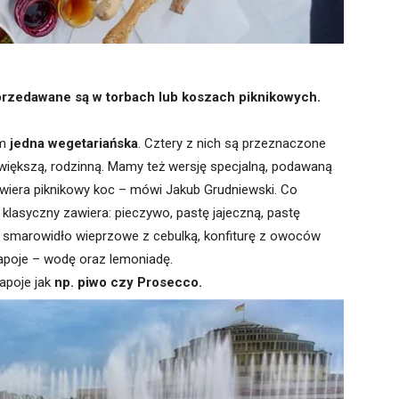
przedawane są w torbach lub koszach piknikowych.
ym
jedna wegetariańska
. Cztery z nich są przeznaczone
 większą, rodzinną. Mamy też wersję specjalną, podawaną
awiera piknikowy koc – mówi Jakub Grudniewski. Co
lasyczny zawiera: pieczywo, pastę jajeczną, pastę
, smarowidło wieprzowe z cebulką, konfiturę z owoców
apoje – wodę oraz lemoniadę.
apoje jak
np. piwo czy Prosecco.