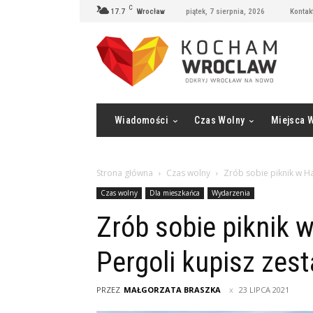
C
17.7
Wrocław
piątek, 7 sierpnia, 2026
Kontak
Wiadomości
Czas Wolny
Miejsca 
Strona główna
Czas wolny
Zrób sobie piknik w Ha
Czas wolny
Dla mieszkańca
Wydarzenia
Zrób sobie piknik w
Pergoli kupisz zes
PRZEZ
MAŁGORZATA BRASZKA
23 LIPCA 2021