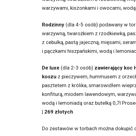
warzywami, kiszonkami i owocami, wodą 
Rodzinny
(dla 4-5 osób) podawany w to
warzywną, twarożkiem z rzodkiewką, pa
z cebulką, pastą jajeczną, mięsami, sera
i pączkami hiszpańskimi, wodą i lemonia
De luxe
(dla 2-3 osób)
zawierający koc H
koszu
z pieczywem, hummusem z orzecha
pasztetem z królika, smarowidłem wieprz
konfiturą, miodem lawendowym, warzywa
wodą i lemoniadą oraz butelką 0,7l Pro
|
269 złotych
Do zestawów w torbach można dokupić 