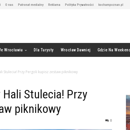
t
O nas
Patronat medialny
Reklama
Polityka Prywatności
kochampoznan.pl
We Wrocławiu
Dla Turysty
Wrocław Dawniej
Gdzie Na Weeken
li Stulecia! Przy Pergoli kupisz zestaw piknikowy
 Hali Stulecia! Przy
taw piknikowy
0