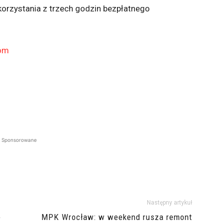
orzystania z trzech godzin bezpłatnego
com
Sponsorowane
Następny artykuł
e
MPK Wrocław: w weekend rusza remont