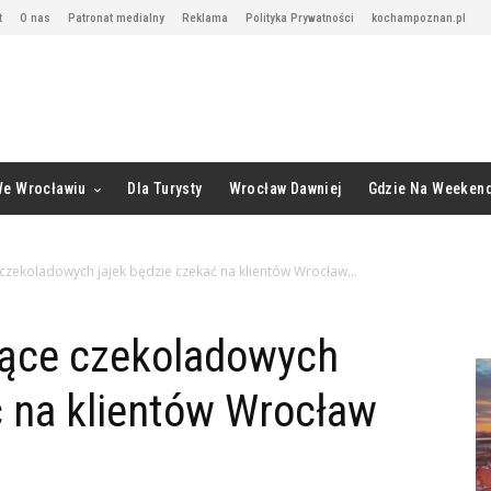
t
O nas
Patronat medialny
Reklama
Polityka Prywatności
kochampoznan.pl
We Wrocławiu
Dla Turysty
Wrocław Dawniej
Gdzie Na Weeken
e czekoladowych jajek będzie czekać na klientów Wrocław...
siące czekoladowych
ć na klientów Wrocław