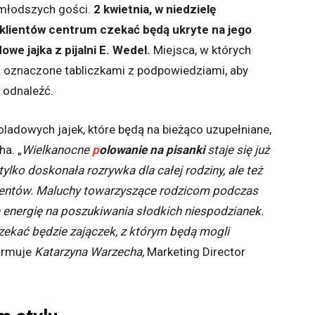
jmłodszych gości.
2 kwietnia, w niedzielę
 klientów centrum czekać będą ukryte na jego
we jajka z pijalni E. Wedel.
Miejsca, w których
ną oznaczone tabliczkami z podpowiedziami, aby
 odnaleźć.
adowych jajek, które będą na bieżąco uzupełniane,
ha. „
Wielkanocne
p
olowanie na pisanki
staje się już
ylko doskonała rozrywka dla całej rodziny, ale też
ientów. Maluchy towarzyszące rodzicom podczas
nergię na poszukiwania słodkich niespodzianek.
ekać będzie zajączek, z którym będą mogli
formuje
Katarzyna Warzecha,
Marketing Director