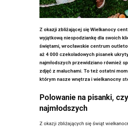
Z okazji zbliżającej się Wielkanocy c
wyjątkową niespodziankę dla swoich kli
świętami, wrocławskie centrum outleto
aż 4 000 czekoladowych pisanek ukryty
najmłodszych przewidziano również spo
zdjęć z maluchami. To też ostatni mome
którym nasze wnętrza i wielkanocny stó
Polowanie na pisanki, cz
najmłodszych
Z okazji zbliżających się świąt wielkan