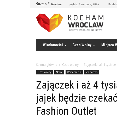
C
20.5
Wrocław
piątek, 7 sierpnia, 2026
Kontak
Wiadomości
Czas Wolny
Miejsca 
Strona główna
Czas wolny
Zajączek i aż 4 tysiąc
Czas wolny
Nowe
Wydarzenia
Za darmo
Zajączek i aż 4 ty
jajek będzie czeka
Fashion Outlet