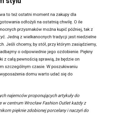
m stylu
owa to też ostatni moment na zakupy dla
otowania odłożyli na ostatnią chwilę. O ile
anocnych przysmaków można kupić później, tak z
yć. Jedną z wielkanocnych tradycji jest niedzielne
h. Jeśli chcemy, by stół, przy którym zasiądziemy,
zadbajmy o odpowiednie jego ozdobienie. Piękny
i z całą pewnością sprawią, że będzie on
ym szczególnym czasie. W poszukiwaniu
 wyposażenia domu warto udać się do
zych najemców proponujących artykuły
do
że w centrum Wrocław Fashion Outlet każdy z
nikom pięknie zdobionej porcelany i naczyń do