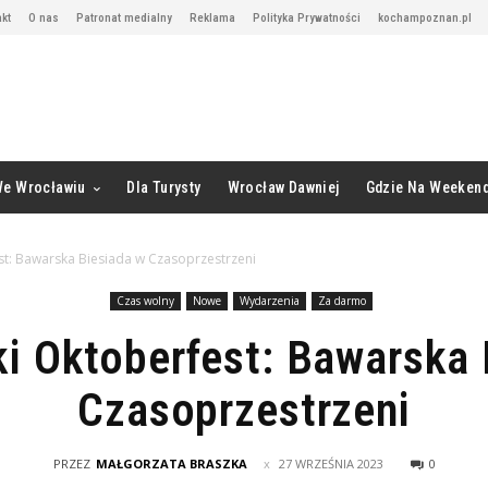
kt
O nas
Patronat medialny
Reklama
Polityka Prywatności
kochampoznan.pl
We Wrocławiu
Dla Turysty
Wrocław Dawniej
Gdzie Na Weeken
t: Bawarska Biesiada w Czasoprzestrzeni
Czas wolny
Nowe
Wydarzenia
Za darmo
i Oktoberfest: Bawarska 
Czasoprzestrzeni
PRZEZ
MAŁGORZATA BRASZKA
27 WRZEŚNIA 2023
0