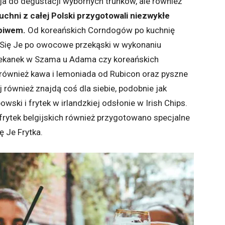
ja do degustacji wybornych trunków, ale również
chni z całej Polski przygotowali niezwykłe
 piwem.
Od koreańskich Corndogów po kuchnię
 Się Je po owocowe przekąski w wykonaniu
iekanek w Szama u Adama czy koreańskich
 również kawa i lemoniada od Rubicon oraz pyszne
j również znajdą coś dla siebie, podobnie jak
ski i frytek w irlandzkiej odsłonie w Irish Chips.
frytek belgijskich również przygotowano specjalne
ę Je Frytka.