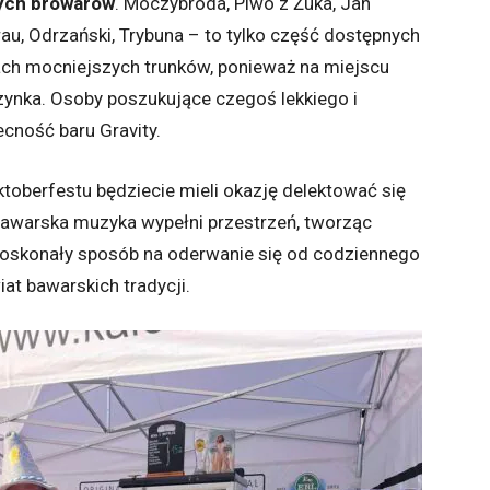
nych browarów
. Moczybroda, Piwo z Żuka, Jan
-Brau, Odrzański, Trybuna – to tylko część dostępnych
ach mocniejszych trunków, ponieważ na miejscu
rzynka. Osoby poszukujące czegoś lekkiego i
cność baru Gravity.
Oktoberfestu będziecie mieli okazję delektować się
 Bawarska muzyka wypełni przestrzeń, tworząc
doskonały sposób na oderwanie się od codziennego
iat bawarskich tradycji.