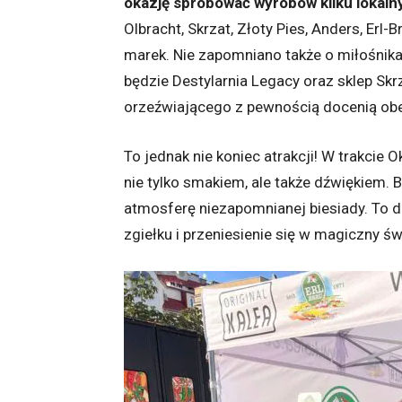
okazję spróbować wyrobów kilku lokal
Olbracht, Skrzat, Złoty Pies, Anders, Erl
marek. Nie zapomniano także o miłośnik
będzie Destylarnia Legacy oraz sklep Sk
orzeźwiającego z pewnością docenią obe
To jednak nie koniec atrakcji! W trakcie 
nie tylko smakiem, ale także dźwiękiem.
atmosferę niezapomnianej biesiady. To 
zgiełku i przeniesienie się w magiczny św