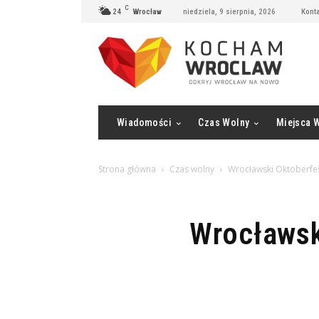
C
24
Wrocław
niedziela, 9 sierpnia, 2026
Konta
Wiadomości
Czas Wolny
Miejsca 
Strona główna
Czas wolny
Wrocławski Oktoberfes
Wrocławsk