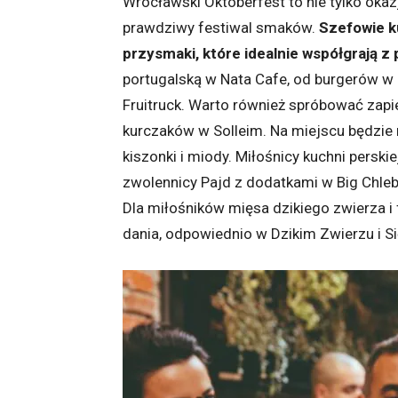
Wrocławski Oktoberfest to nie tylko okaz
prawdziwy festiwal smaków.
Szefowie ku
przysmaki, które idealnie współgrają z
portugalską w Nata Cafe, od burgerów w
Fruitruck. Warto również spróbować zap
kurczaków w Solleim. Na miejscu będzie
kiszonki i miody. Miłośnicy kuchni perskie
zwolennicy Pajd z dodatkami w Big Chlebow
Dla miłośników mięsa dzikiego zwierza i 
dania, odpowiednio w Dzikim Zwierzu i Si