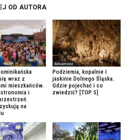
EJ OD AUTORA
Aktualności
Dominikańska
Podziemia, kopalnie i
się wraz z
jaskinie Dolnego Śląska.
ami mieszkańców.
Gdzie pojechać i co
stronomia i
zwiedzić? [TOP 5]
przestrzeń
zyskują na
iu