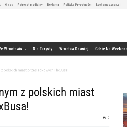
t
O nas
Patronat medialny
Reklama
Polityka Prywatności
kochampoznan.pl
We Wrocławiu
Dla Turysty
Wrocław Dawniej
Gdzie Na Weeken
z polskich miast przesiadkowych FlixBusa!
nym z polskich miast
xBusa!
0