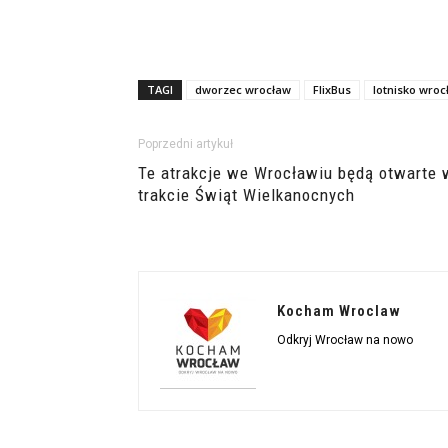
TAGI
dworzec wrocław
FlixBus
lotnisko wroc
Poprzedni artykuł
Te atrakcje we Wrocławiu będą otwarte 
trakcie Świąt Wielkanocnych
Kocham Wroclaw
Odkryj Wrocław na nowo