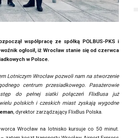
e rozpoczął współpracę ze spółką POLBUS-PKS i
woźnik ogłosił, iż Wrocław stanie się od czerwca
siadkowych w Polsce.
em Lotniczym Wrocław pozwoli nam na stworzenie
godnego centrum przesiadkowego. Pasażerowie
stęp do pełnej siatki połączeń FlixBusa już
wielu polskich i czeskich miast zyskają wygodne
Leman
, dyrektor zarządzający FlixBus Polska.
Dworca Wrocław na lotnisko kursuje co 50 minut.
e – zatem koszt transportu Wrocław Airport Express