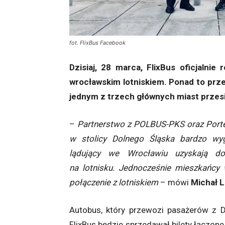
fot. FlixBus Facebook
Dzisiaj, 28 marca, FlixBus oficjalni
wrocławskim lotniskiem. Ponad to prze
jednym z trzech głównych miast prze
–
Partnerstwo z POLBUS-PKS oraz Port
w stolicy Dolnego Śląska bardzo wy
lądujący we Wrocławiu uzyskają do
na lotnisku. Jednocześnie mieszkańcy 
połączenie z lotniskiem
– mówi
Michał 
Autobus, który przewozi pasażerów z 
FlixBus będzie sprzedawał bilety łączon