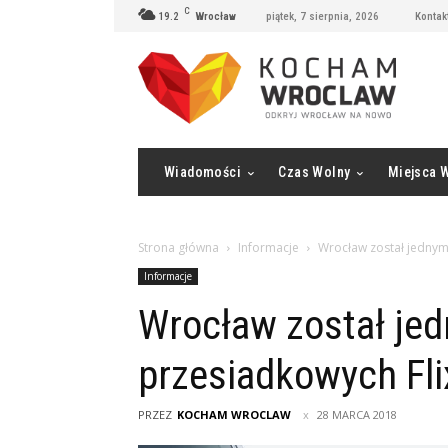
C
19.2
Wrocław
piątek, 7 sierpnia, 2026
Kontak
Wiadomości
Czas Wolny
Miejsca 
Strona główna
Informacje
Wrocław został jednym 
Informacje
Wrocław został jed
przesiadkowych Fli
PRZEZ
KOCHAM WROCLAW
28 MARCA 2018