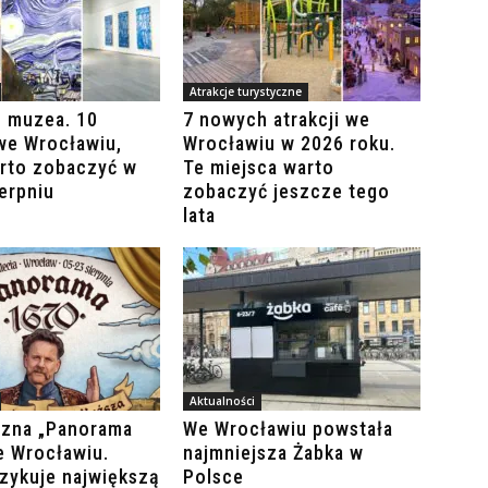
Atrakcje turystyczne
o muzea. 10
7 nowych atrakcji we
we Wrocławiu,
Wrocławiu w 2026 roku.
arto zobaczyć w
Te miejsca warto
ierpniu
zobaczyć jeszcze tego
lata
Aktualności
czna „Panorama
We Wrocławiu powstała
e Wrocławiu.
najmniejsza Żabka w
szykuje największą
Polsce