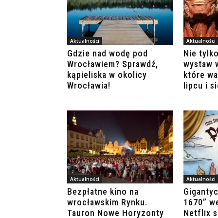
Aktualności
Aktualności
Gdzie nad wodę pod
Nie tylk
Wrocławiem? Sprawdź,
wystaw 
kąpieliska w okolicy
które w
Wrocławia!
lipcu i s
Aktualności
Aktualności
Bezpłatne kino na
Giganty
wrocławskim Rynku.
1670” w
Tauron Nowe Horyzonty
Netflix 