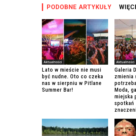
PODOBNE ARTYKUŁY
WIĘC
Aktualności
Aktualności
Lato w mieście nie musi
Galeria 
być nudne. Oto co czeka
zmienia 
nas w sierpniu w Pitlane
potrzeb
Summer Bar!
Moda, ga
miejska 
spotkań 
znaczen