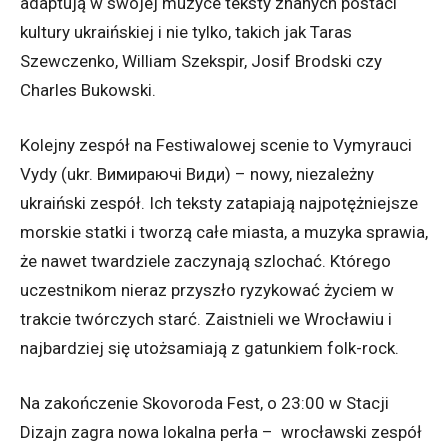
adaptują w swojej muzyce teksty znanych postaci
kultury ukraińskiej i nie tylko, takich jak Taras
Szewczenko, William Szekspir, Josif Brodski czy
Charles Bukowski.
Kolejny zespół na Festiwalowej scenie to Vymyrauci
Vydy (ukr. Вимираючі Види) – nowy, niezależny
ukraiński zespół. Ich teksty zatapiają najpotężniejsze
morskie statki i tworzą całe miasta, a muzyka sprawia,
że nawet twardziele zaczynają szlochać. Którego
uczestnikom nieraz przyszło ryzykować życiem w
trakcie twórczych starć. Zaistnieli we Wrocławiu i
najbardziej się utożsamiają z gatunkiem folk-rock.
Na zakończenie Skovoroda Fest, o 23:00 w Stacji
Dizajn zagra nowa lokalna perła –
wrocławski zespół