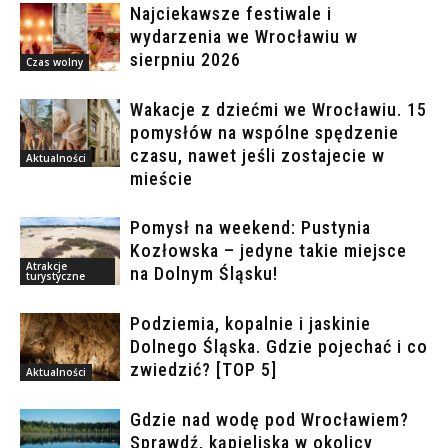
Najciekawsze festiwale i
wydarzenia we Wrocławiu w
sierpniu 2026
Czas wolny
Wakacje z dziećmi we Wrocławiu. 15
pomysłów na wspólne spędzenie
czasu, nawet jeśli zostajecie w
Aktualności
mieście
Pomysł na weekend: Pustynia
Kozłowska – jedyne takie miejsce
Atrakcje
na Dolnym Śląsku!
turystyczne
Podziemia, kopalnie i jaskinie
Dolnego Śląska. Gdzie pojechać i co
zwiedzić? [TOP 5]
Aktualności
Gdzie nad wodę pod Wrocławiem?
Sprawdź, kąpieliska w okolicy