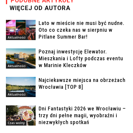
PODOBNE ARTYKUŁY
WIĘCEJ OD AUTORA
Lato w mieście nie musi być nudne.
Oto co czeka nas w sierpniu w
Pitlane Summer Bar!
Aktualności
Poznaj inwestycję Elewator.
Mieszkania i Lofty podczas eventu
w Marinie Kleczków
Aktualności
Najciekawsze miejsca na obrzeżach
Wrocławia [TOP 8]
Aktualności
Dni Fantastyki 2026 we Wrocławiu –
trzy dni pełne magii, wyobraźni i
niezwykłych spotkań
Czas wolny