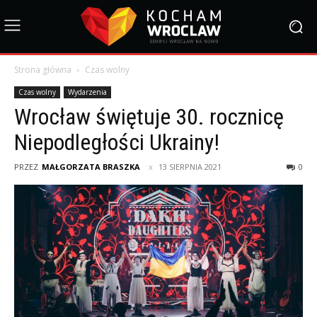
Strona główna
Czas wolny
Czas wolny
Wydarzenia
Wrocław świętuje 30. rocznicę
Niepodległości Ukrainy!
PRZEZ
MAŁGORZATA BRASZKA
13 SIERPNIA 2021
0