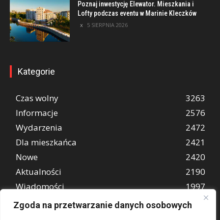
Poznaj inwestycję Elewator. Mieszkania i
Lofty podczas eventu w Marinie Kleczków
5 SIERPNIA 2026
Kategorie
Czas wolny
3263
Informacje
2576
Wydarzenia
2472
Dla mieszkańca
2421
Nowe
2420
Aktualności
2190
Wiadomości
1997
REKLAMA
849
Zgoda na przetwarzanie danych osobowych
Atrakcje turystyczne
670