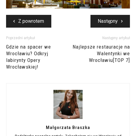
Z powrotem
Następny
Poprzedni artykuł
Następny artykuł
Gdzie na spacer we
Najlepsze restauracje na
Wrocławiu? Odkryj
Walentynki we
labirynty Opery
Wrocławiu[TOP 7]
Wrocławskiej!
Małgorzata Braszka