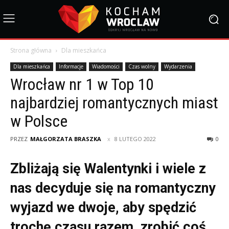
Strona główna
Dla mieszkańca
Dla mieszkańca
Informacje
Wiadomości
Czas wolny
Wydarzenia
Wrocław nr 1 w Top 10
najbardziej romantycznych miast
w Polsce
PRZEZ
MAŁGORZATA BRASZKA
8 LUTEGO 2022
0
Zbliżają się Walentynki i wiele z
nas decyduje się na romantyczny
wyjazd we dwoje, aby spędzić
trochę czasu razem, zrobić coś