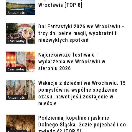
Wrocławia [TOP 8]
Aktualności
Dni Fantastyki 2026 we Wrocławiu –
trzy dni pełne magii, wyobraźni i
niezwykłych spotkań
Czas wolny
Najciekawsze festiwale i
wydarzenia we Wrocławiu w
sierpniu 2026
Czas wolny
Wakacje z dziećmi we Wrocławiu. 15
pomysłów na wspólne spędzenie
czasu, nawet jeśli zostajecie w
Aktualności
mieście
Podziemia, kopalnie i jaskinie
Dolnego Śląska. Gdzie pojechać i co
zwiedzić? [TOP 5]