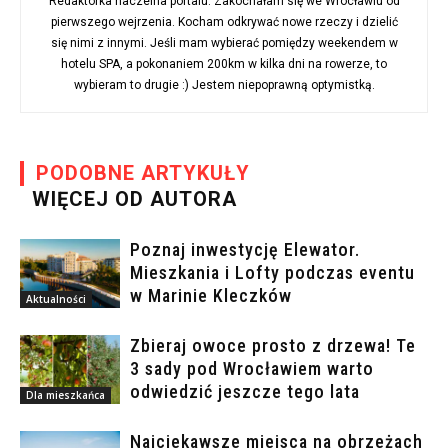
Redaktorka naczelna portalu. Zakochałam się we Wrocławiu od
pierwszego wejrzenia. Kocham odkrywać nowe rzeczy i dzielić
się nimi z innymi. Jeśli mam wybierać pomiędzy weekendem w
hotelu SPA, a pokonaniem 200km w kilka dni na rowerze, to
wybieram to drugie :) Jestem niepoprawną optymistką.
PODOBNE ARTYKUŁY
WIĘCEJ OD AUTORA
Poznaj inwestycję Elewator.
Mieszkania i Lofty podczas eventu
w Marinie Kleczków
Aktualności
Zbieraj owoce prosto z drzewa! Te
3 sady pod Wrocławiem warto
odwiedzić jeszcze tego lata
Dla mieszkańca
Najciekawsze miejsca na obrzeżach