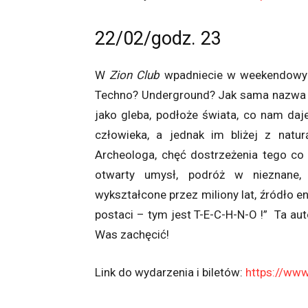
22/02/godz. 23
W
Zion Club
wpadniecie w weekendowy 
Techno? Underground? Jak sama nazwa w
jako gleba, podłoże świata, co nam daj
człowieka, a jednak im bliżej z natu
Archeologa, chęć dostrzeżenia tego co
otwarty umysł, podróż w nieznane,
wykształcone przez miliony lat, źródło ene
postaci – tym jest T-E-C-H-N-O !” Ta au
Was zachęcić!
Link do wydarzenia i biletów:
https://ww