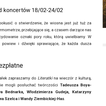
d koncertów 18/02-24/02
kusić o stwierdzenie, że wiosna jest już tuż za
termometrze, przebijające się, a czasem darzące nas
cydowanie oznaki pory roku, którą uwielbiamy. W
powiew i dźwięki sprawiające, że każda dusza
ezpłatne
ałek zapraszamy do
Literatki
na wieczór z kulturą,
ecie mogli posłuchać twórczości
Tadeusza Boya-
a Bednarka, Włodzimierza Gudeja, Katarzyny
wa Szelca i Wandy Ziembickiej-Has
.