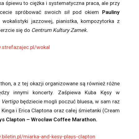
 śpiewu to ciężka i systematyczna praca, ale przy
chcecie spróbować swoich sił pod okiem
Pauliny
wokalistyki jazzowej, pianistka, kompozytorka z
erzcie się do
Centrum Kultury Zamek.
.strefazajec.pl/wokal
on, a z tej okazji organizowane są również różne
ędzy innymi koncerty. Zaśpiewa Kuba Kęsy w
W
Vertigo
będziecie mogli poczuć bluesa, w sam raz
inga i Erica Claptona oraz całej śmietanki (Cream
ays Clapton – Wrocław Coffee Marathon.
.biletin.pl/miarka-and-kesy-plays-clapton