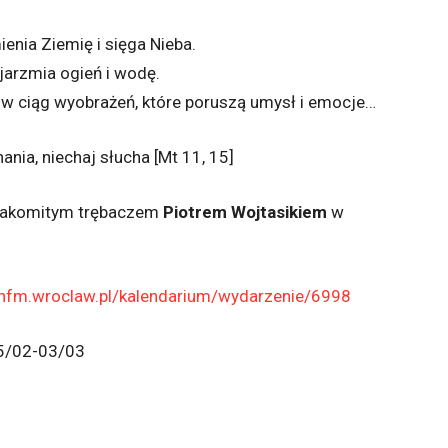
enia Ziemię i sięga Nieba.
jarzmia ogień i wodę.
i w ciąg wyobrażeń, które poruszą umysł i emocje…
ania, niechaj słucha [Mt 11, 15]
nakomitym trębaczem
Piotrem Wojtasikiem
w
.nfm.wroclaw.pl/kalendarium/wydarzenie/6998
25/02-03/03