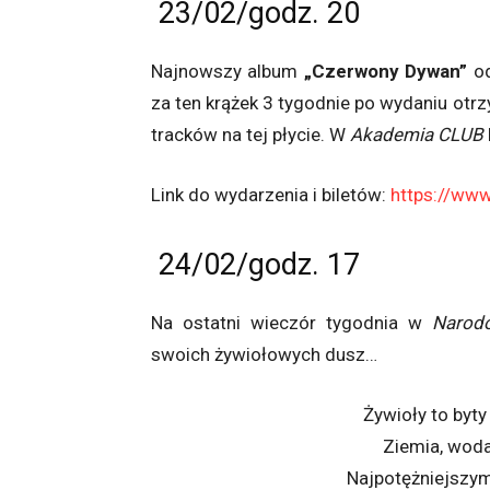
23/02/godz. 20
Najnowszy album
„Czerwony Dywan”
od
za ten krążek 3 tygodnie po wydaniu otr
tracków na tej płycie. W
Akademia CLUB
Link do wydarzenia i biletów:
https://www
24/02/godz. 17
Na ostatni wieczór tygodnia w
Narod
swoich żywiołowych dusz…
Żywioły to byty
Ziemia, woda,
Najpotężniejszym