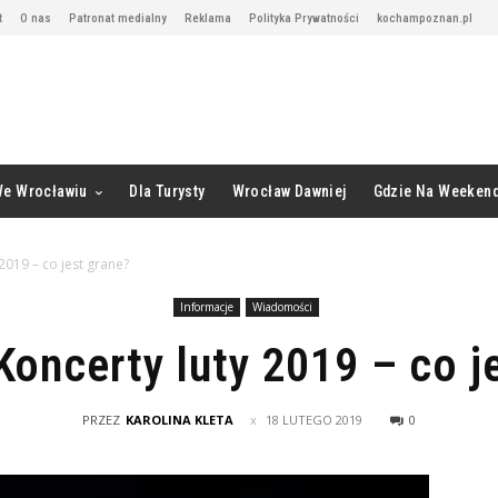
t
O nas
Patronat medialny
Reklama
Polityka Prywatności
kochampoznan.pl
We Wrocławiu
Dla Turysty
Wrocław Dawniej
Gdzie Na Weeken
2019 – co jest grane?
Informacje
Wiadomości
oncerty luty 2019 – co j
PRZEZ
KAROLINA KLETA
18 LUTEGO 2019
0