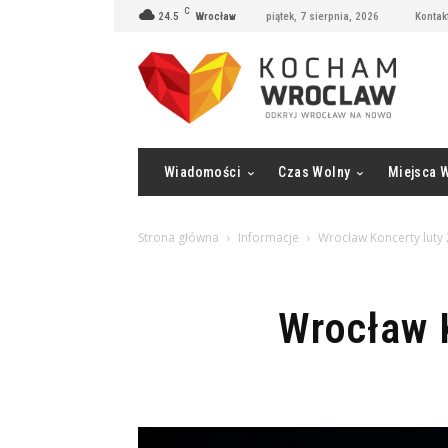
C
24.5
Wrocław
piątek, 7 sierpnia, 2026
Kontak
Wiadomości
Czas Wolny
Miejsca 
Strona główna
Informacje
Wrocław Koncerty luty 
Wrocław K