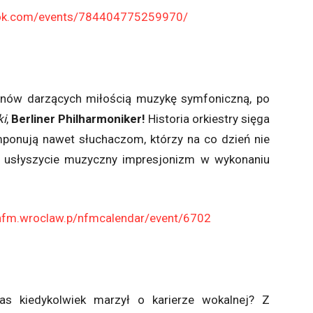
ook.com/events/784404775259970/
nów darzących miłością muzykę symfoniczną, po
i
,
Berliner Philharmoniker!
Historia orkiestry sięga
imponują nawet słuchaczom, którzy na co dzień nie
 usłyszycie muzyczny impresjonizm w wykonaniu
nfm.wroclaw.p/nfmcalendar/event/6702
s kiedykolwiek marzył o karierze wokalnej? Z