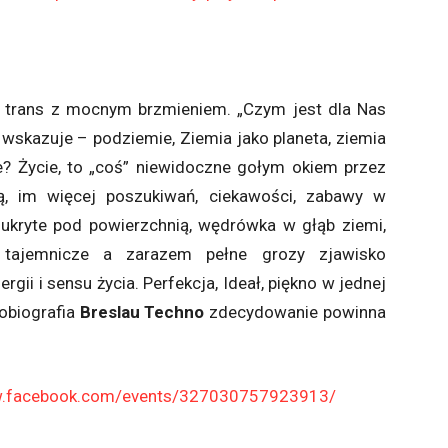
trans z mocnym brzmieniem. „Czym jest dla Nas
skazuje – podziemie, Ziemia jako planeta, ziemia
e? Życie, to „coś” niewidoczne gołym okiem przez
rą, im więcej poszukiwań, ciekawości, zabawy w
 ukryte pod powierzchnią, wędrówka w głąb ziemi,
 tajemnicze a zarazem pełne grozy zjawisko
rgii i sensu życia. Perfekcja, Ideał, piękno w jednej
tobiografia
Breslau Techno
zdecydowanie powinna
w.facebook.com/events/327030757923913/